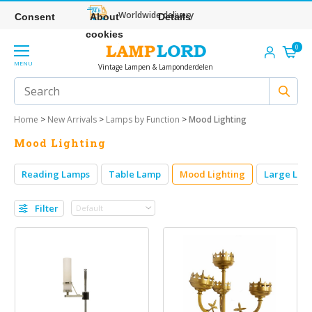
Worldwide delivery
Consent
About
Details
cookies
0
MENU
Vintage Lampen & Lamponderdelen
Home
>
New Arrivals
>
Lamps by Function
>
Mood Lighting
Mood Lighting
Reading Lamps
Table Lamp
Mood Lighting
Large Lam
Filter