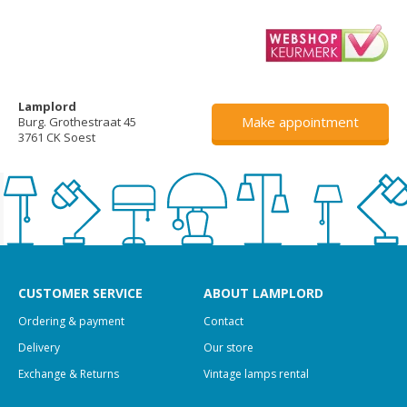
Lamplord
Make appointment
Burg. Grothestraat 45
3761 CK Soest
CUSTOMER SERVICE
ABOUT LAMPLORD
Ordering & payment
Contact
Delivery
Our store
Exchange & Returns
Vintage lamps rental