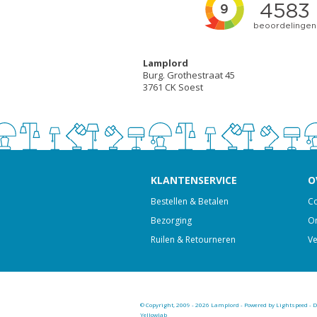
Lamplord
Burg. Grothestraat 45
3761 CK Soest
KLANTENSERVICE
O
Bestellen & Betalen
Co
Bezorging
On
Ruilen & Retourneren
Ve
© Copyright, 2009 - 2026 Lamplord - Powered by
Lightspeed
-
D
Yellowlab