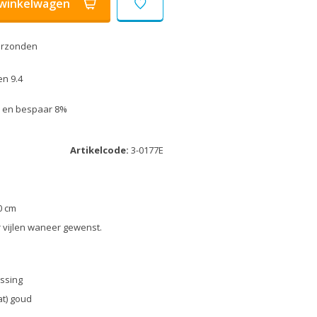
winkelwagen
erzonden
n 9.4
uk en bespaar 8%
Artikelcode:
3-0177E
0 cm
r vijlen waneer gewenst.
ssing
at) goud