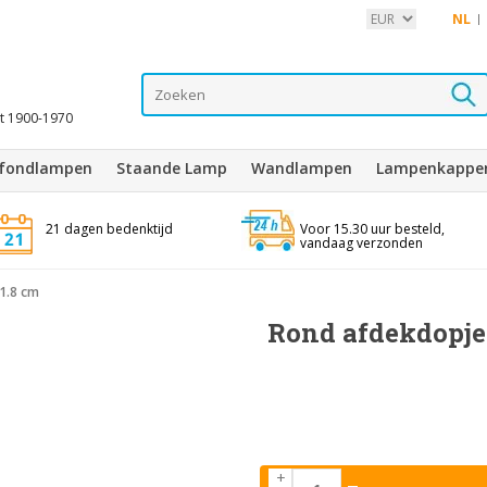
NL
it 1900-1970
afondlampen
Staande Lamp
Wandlampen
Lampenkappe
21 dagen bedenktijd
Voor 15.30 uur besteld,
vandaag verzonden
1.8 cm
Rond afdekdopje,
+