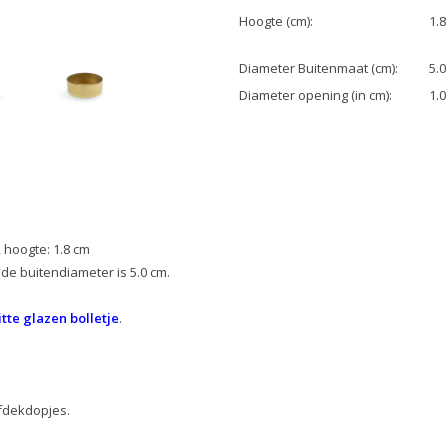
Hoogte (cm):
1.8
Diameter Buitenmaat (cm):
5.0
Diameter opening (in cm):
1.0
 hoogte: 1.8 cm
 de buitendiameter is 5.0 cm.
tte glazen bolletje
.
fdekdopjes.