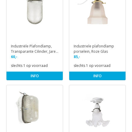
Industriële Plafondlamp,
Industriele plafondlamp
Transparante Cilinder, Jaren
porselein, Roze Glas
50
60,-
85,-
slechts 1 op voorraad
slechts 1 op voorraad
INFO
INFO