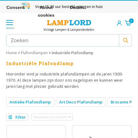
Voor 15.30 uur besteld, morgen in huis
Consent
About
Details
cookies
0
MENU
Vintage Lampen & Lamponderdelen
Home
>
Plafondlampen
>
Industriële Plafondlamp
Industriële Plafondlamp
Hieronder vind je industriële plafondlampen uit de jaren 1900-
1970. Al deze lampen zijn door ons nagelopen en kunnen weer
jaren lang met plezier gebruikt worden.
Antieke Plafondlamp
Art Deco Plafondlamp
Brocante Pla
Filter