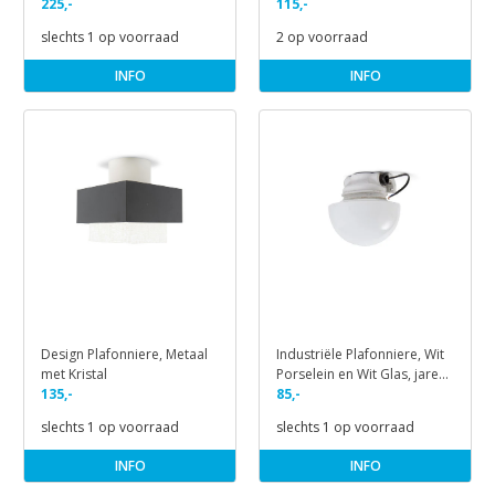
225,-
115,-
slechts 1 op voorraad
2 op voorraad
INFO
INFO
Design Plafonniere, Metaal
Industriële Plafonniere, Wit
met Kristal
Porselein en Wit Glas, jaren
135,-
40
85,-
slechts 1 op voorraad
slechts 1 op voorraad
INFO
INFO