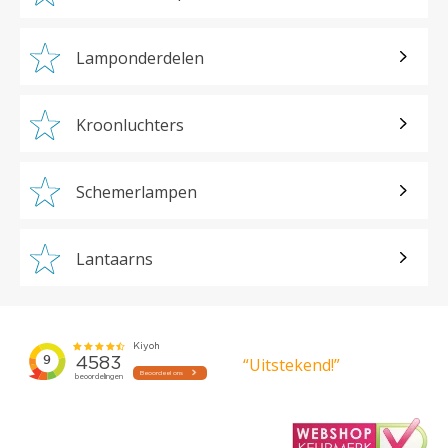
Lamponderdelen
Kroonluchters
Schemerlampen
Lantaarns
“Uitstekend!”