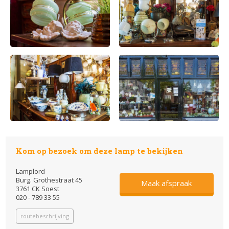
Kom op bezoek om deze lamp te bekijken
Lamplord
Burg. Grothestraat 45
Maak afspraak
3761 CK Soest
020 - 789 33 55
routebeschrijving