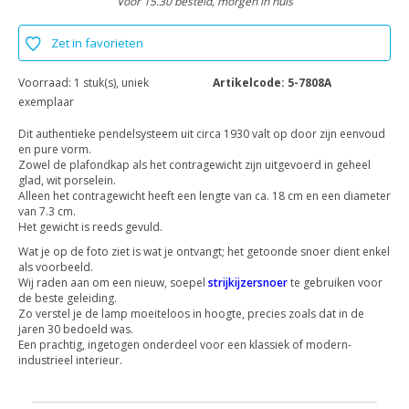
Voor 15.30 besteld, morgen in huis
Zet in favorieten
Voorraad:
1 stuk(s), uniek
Artikelcode:
5-7808A
exemplaar
Dit authentieke pendelsysteem uit circa 1930 valt op door zijn eenvoud
en pure vorm.
Zowel de plafondkap als het contragewicht zijn uitgevoerd in geheel
glad, wit porselein.
Alleen het contragewicht heeft een lengte van ca. 18 cm en een diameter
van 7.3 cm.
Het gewicht is reeds gevuld.
Wat je op de foto ziet is wat je ontvangt; het getoonde snoer dient enkel
als voorbeeld.
Wij raden aan om een nieuw, soepel
strijkijzersnoer
te gebruiken voor
de beste geleiding.
Zo verstel je de lamp moeiteloos in hoogte, precies zoals dat in de
jaren 30 bedoeld was.
Een prachtig, ingetogen onderdeel voor een klassiek of modern-
industrieel interieur.