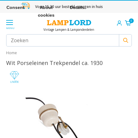
Voor 15.30 uur besteld, morgen in huis
Consent
About
Details
cookies
0
MENU
Vintage Lampen & Lamponderdelen
Home
Wit Porseleinen Trekpendel ca. 1930