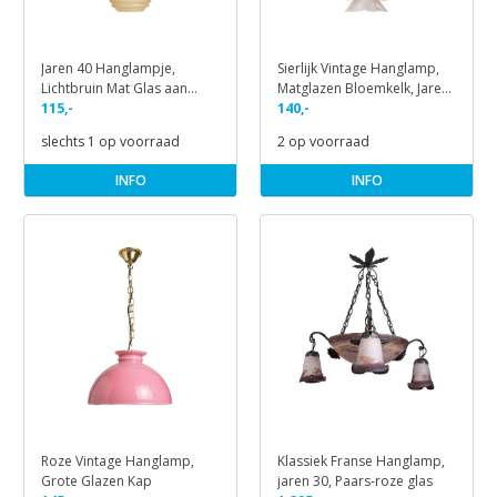
Jaren 40 Hanglampje,
Sierlijk Vintage Hanglamp,
Lichtbruin Mat Glas aan
Matglazen Bloemkelk, Jaren
Snoer
115,-
40
140,-
slechts 1 op voorraad
2 op voorraad
INFO
INFO
Roze Vintage Hanglamp,
Klassiek Franse Hanglamp,
Grote Glazen Kap
jaren 30, Paars-roze glas