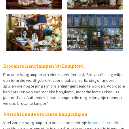
Brocante hanglampen bij Lamplord
Brocante hanglampen zijn niet zozeer één stijl. ‘Brocante’ is eigenlijk
een term die wordt gebruikt voor meubels, verlichting of andere
spullen die nog te jong zijn om ‘antiek’ genoemd te worden. Voordat je
kan spreken van een ‘antieke hanglamp’, moet die lamp zeker 100
jaar oud zijn. Authentieke, oude lampen die nog te jong zijn noemen
we dus ‘brocante lampen’.
Verschillende brocante hanglampen
Veel van de hanglampen in ons assortiment zijn
kroonluchters.
Dit is
een ideale hanglamp voor in de hal. Heb je een grote hal in je woning