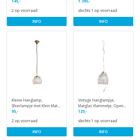
145,-
1.395,-
2 op voorraad
slechts 1 op voorraad
INFO
INFO
Kleine Hanglamp,
Vintage Hanglampje,
Sfeerlampje met Klein Mat
Matglas Vlammetje, Open
Glazen Kapje
95,-
Kap aan Snoer
125,-
2 op voorraad
slechts 1 op voorraad
INFO
INFO