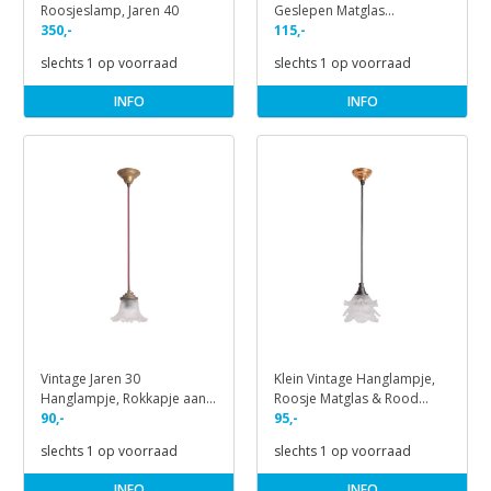
Roosjeslamp, Jaren 40
Geslepen Matglas
350,-
Schulpkapje
115,-
slechts 1 op voorraad
slechts 1 op voorraad
INFO
INFO
Vintage Jaren 30
Klein Vintage Hanglampje,
Hanglampje, Rokkapje aan
Roosje Matglas & Rood
Snoer
90,-
Koper
95,-
slechts 1 op voorraad
slechts 1 op voorraad
INFO
INFO