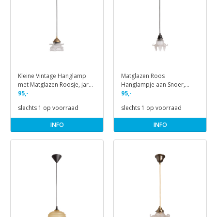
Kleine Vintage Hanglamp
Matglazen Roos
met Matglazen Roosje, jaren
Hanglampje aan Snoer,
40
95,-
Jaren 40
95,-
slechts 1 op voorraad
slechts 1 op voorraad
INFO
INFO