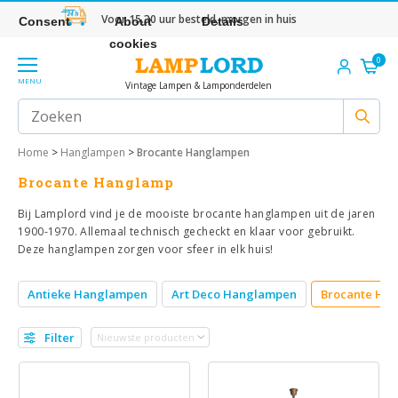
Voor 15.30 uur besteld, morgen in huis
Consent
About
Details
cookies
0
MENU
Vintage Lampen & Lamponderdelen
Home
>
Hanglampen
>
Brocante Hanglampen
Brocante Hanglamp
Bij Lamplord vind je de mooiste brocante hanglampen uit de jaren
1900-1970. Allemaal technisch gecheckt en klaar voor gebruikt.
Deze hanglampen zorgen voor sfeer in elk huis!
Antieke Hanglampen
Art Deco Hanglampen
Brocante Ha
Filter