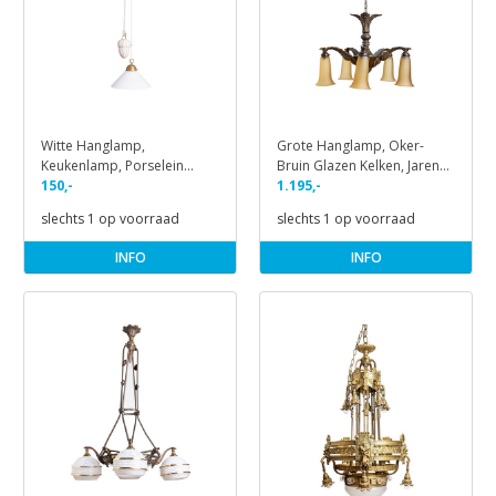
Witte Hanglamp,
Grote Hanglamp, Oker-
Keukenlamp, Porselein
Bruin Glazen Kelken, Jaren
Contragewicht
150,-
40
1.195,-
slechts 1 op voorraad
slechts 1 op voorraad
INFO
INFO