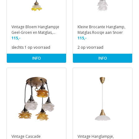
Vintage Bloem Hanglampje
Kleine Brocante Hanglamp,
Geel-Groen en Matglas,
Matglas Roosje aan Snoer
Jaren 30
115,-
115,-
slechts 1 op voorraad
2 op voorraad
INFO
INFO
Vintage Cascade
Vintage Hanglampje,