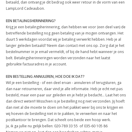
betaald, dan ontvang je dit bedrag ook weer retour in de vorm van een
LampLord Cadeaubon.
EEN BETALINGSHERINNERING?
Krijg je een betalingsherinnering, dan hebben we voor (een deel van) de
betreffende bestelling nog geen betaling van je mogen ontvangen. Het
duurt 5 werkdagen voordat wij je betaling verwerkt hebben. Heb je al
langer geleden betaald? Neem dan contact met ons op. Zorg dat je het
bestelnummer in je email vermeldt, of bij de hand hebt wanneer je ons
belt. Betalingsherinneringen worden verzonden naar het laatst
gebruikte factuuradres in je account.
EEN BESTELLING ANNULEREN, HOE DOE IK DAT?
Wil je een bestelling - of een deel ervan - annuleren of terugsturen, ga
dan naar retourneren, daar vind je alle informatie. Heb je echt net pas
besteld, maar een paar uur geleden en je hebt je bedacht... Laat het ons
dan direct weten!! Misschien is je bestelling nog niet verzonden. Jij hoeft
dan niet al die moeite te doen om het pakket weer bij ons te krijgen en
wij hoeven de bestelling niet in te pakken, te verwerken en naar het
postkantoor te brengen. Dat scheelt ons beide een hoop werk.
Ja, ik ga jullie nu gelijk bellen: 020-789 33 55 of 035-60 105 86