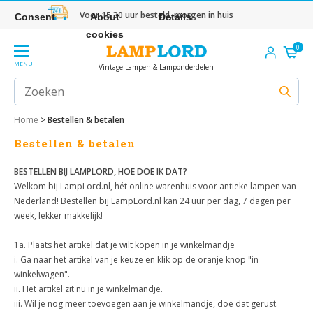
Voor 15.30 uur besteld, morgen in huis
Consent
About
Details
cookies
0
MENU
Vintage Lampen & Lamponderdelen
Home
>
Bestellen & betalen
Bestellen & betalen
BESTELLEN BIJ LAMPLORD, HOE DOE IK DAT?
Welkom bij LampLord.nl, hét online warenhuis voor antieke lampen van
Nederland! Bestellen bij LampLord.nl kan 24 uur per dag, 7 dagen per
week, lekker makkelijk!
1a. Plaats het artikel dat je wilt kopen in je winkelmandje
i. Ga naar het artikel van je keuze en klik op de oranje knop "in
winkelwagen".
ii. Het artikel zit nu in je winkelmandje.
iii. Wil je nog meer toevoegen aan je winkelmandje, doe dat gerust.