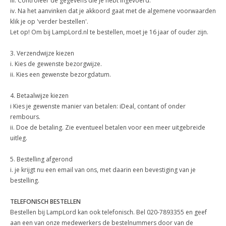
iii. Controleer de gegevens die je hebt ingevoerd.
iv. Na het aanvinken dat je akkoord gaat met de algemene voorwaarden
klik je op 'verder bestellen'.
Let op! Om bij LampLord.nl te bestellen, moet je 16 jaar of ouder zijn.
3. Verzendwijze kiezen
i. Kies de gewenste bezorgwijze.
ii. Kies een gewenste bezorgdatum.
4. Betaalwijze kiezen
i Kies je gewenste manier van betalen: iDeal, contant of onder
rembours.
ii. Doe de betaling. Zie eventueel betalen voor een meer uitgebreide
uitleg.
5. Bestelling afgerond
i. je krijgt nu een email van ons, met daarin een bevestiging van je
bestelling.
TELEFONISCH BESTELLEN
Bestellen bij LampLord kan ook telefonisch. Bel 020-7893355 en geef
aan een van onze medewerkers de bestelnummers door van de