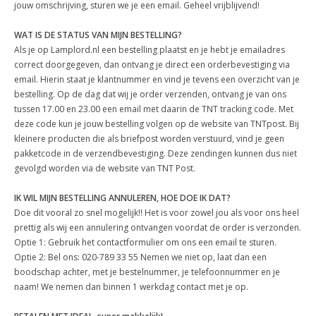
jouw omschrijving, sturen we je een email. Geheel vrijblijvend!
WAT IS DE STATUS VAN MIJN BESTELLING?
Als je op Lamplord.nl een bestelling plaatst en je hebt je emailadres
correct doorgegeven, dan ontvang je direct een orderbevestiging via
email. Hierin staat je klantnummer en vind je tevens een overzicht van je
bestelling. Op de dag dat wij je order verzenden, ontvang je van ons
tussen 17.00 en 23.00 een email met daarin de TNT tracking code. Met
deze code kun je jouw bestelling volgen op de website van TNTpost. Bij
kleinere producten die als briefpost worden verstuurd, vind je geen
pakketcode in de verzendbevestiging. Deze zendingen kunnen dus niet
gevolgd worden via de website van TNT Post.
IK WIL MIJN BESTELLING ANNULEREN, HOE DOE IK DAT?
Doe dit vooral zo snel mogelijk!! Het is voor zowel jou als voor ons heel
prettig als wij een annulering ontvangen voordat de order is verzonden.
Optie 1: Gebruik het contactformulier om ons een email te sturen.
Optie 2: Bel ons: 020-789 33 55 Nemen we niet op, laat dan een
boodschap achter, met je bestelnummer, je telefoonnummer en je
naam! We nemen dan binnen 1 werkdag contact met je op.