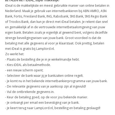
BETALEN MET IDEAL, super makkelijk!
iDeal is de makkelijkste en meest gebruikte manier van online betalen in
Nederland. Maak je gebruik van internetbankieren bij ABN AMRO, ASN
Bank, Fortis, Friesland Bank, ING, Rabobank, SNS Bank, SNS Regio Bank
of Triodos Bank, dan kun je direct met iDeal betalen. Je rekent dan snel
en gemakkelijk af in de vertrouwde internetbetaalomgeving van jouw
eigen bank. Betalen zoals je eigenlijk al gewend bent, volgens dezelfde
strenge beveiligingseisen van jouw bank. Groot voordeel is dat de
betaling met alle gegevens al voor je klaarstaat. Ook prettig, betalen
met iDeal is gratis bij Lamplord.nl.
Zo werkt het:
- Plaats de bestelling die je in je winkelmandje hebt.
- Kies iDEAL als betaalmethode.
- een nieuw scherm opent;
- Selecteer de bank waar jij je bankzaken online regelt.
- Je komt nu in het bekende internetbankierprogramma van jouw bank.
- De relevante gegevens van je aankoop zijn al ingevuld!
- Vul de ontbrekende gegevens in.
- Keur de betaling goed, op de voor jou bekende manier.
- Je ontvangt per email een bevestiging van je bank.
- Je keert terug naar LampLord.nl, bestelling en betaling geslaagd!