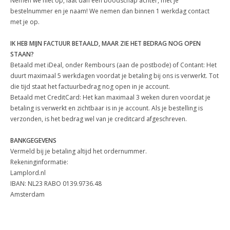
Nemen we niet op, laat dan een boodschap achter, met je
bestelnummer en je naam! We nemen dan binnen 1 werkdag contact
met je op.
IK HEB MIJN FACTUUR BETAALD, MAAR ZIE HET BEDRAG NOG OPEN
STAAN?
Betaald met iDeal, onder Rembours (aan de postbode) of Contant: Het
duurt maximaal 5 werkdagen voordat je betaling bij ons is verwerkt. Tot
die tijd staat het factuurbedrag nog open in je account.
Betaald met CreditCard: Het kan maximaal 3 weken duren voordat je
betaling is verwerkt en zichtbaar is in je account. Als je bestelling is
verzonden, is het bedrag wel van je creditcard afgeschreven.
BANKGEGEVENS
Vermeld bij je betaling altijd het ordernummer.
Rekeninginformatie:
Lamplord.nl
IBAN: NL23 RABO 0139.9736.48
Amsterdam