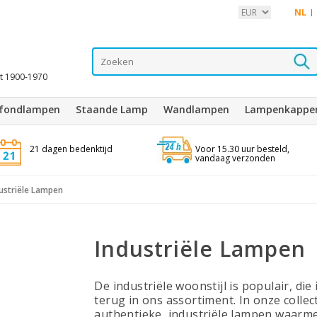
NL
it 1900-1970
afondlampen
Staande Lamp
Wandlampen
Lampenkappe
21 dagen bedenktijd
Voor 15.30 uur besteld,
vandaag verzonden
ustriële Lampen
Industriële Lampen
De industriële woonstijl is populair, die
terug in ons assortiment. In onze collec
authentieke, industriële lampen waarmee