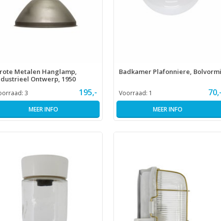
rote Metalen Hanglamp,
Badkamer Plafonniere, Bolvorm
ndustrieel Ontwerp, 1950
195,-
70,
oorraad:
3
Voorraad:
1
MEER INFO
MEER INFO