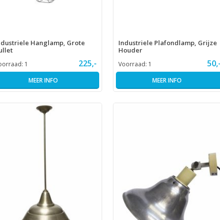
ndustriele Hanglamp, Grote
Industriele Plafondlamp, Grijze
ullet
Houder
225,-
50,
oorraad:
1
Voorraad:
1
MEER INFO
MEER INFO