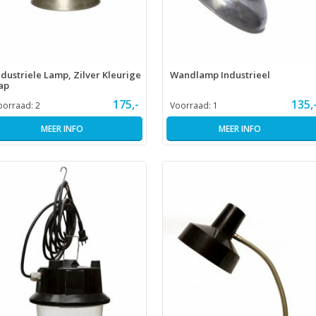
ndustriele Lamp, Zilver Kleurige
Wandlamp Industrieel
ap
175,-
135,
oorraad:
2
Voorraad:
1
MEER INFO
MEER INFO