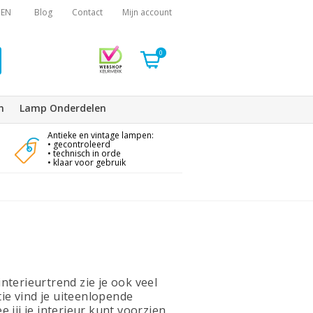
EN
Blog
Contact
Mijn account
0
n
Lamp Onderdelen
Antieke en vintage lampen:
• gecontroleerd
• technisch in orde
• klaar voor gebruik
 interieurtrend zie je ook veel
tie vind je uiteenlopende
 jij je interieur kunt voorzien