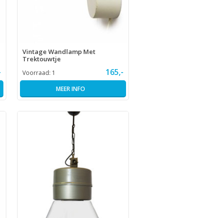
Vintage Wandlamp Met
Trektouwtje
-
165,-
Voorraad:
1
MEER INFO