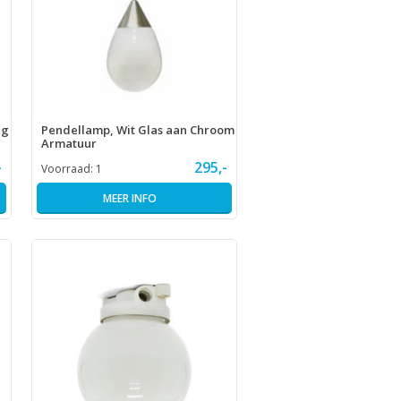
ig
Pendellamp, Wit Glas aan Chroom
Armatuur
-
295,-
Voorraad:
1
MEER INFO