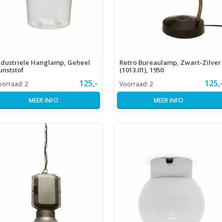
ndustriele Hanglamp, Geheel
Retro Bureaulamp, Zwart-Zilver
unststof
(1013.01), 1950
125,-
125,
oorraad:
2
Voorraad:
2
MEER INFO
MEER INFO