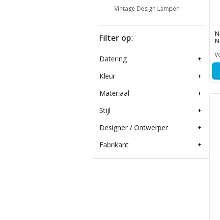
Vintage Design Lampen
N
Filter op:
N
V
Datering
+
Kleur
+
Materiaal
+
Stijl
+
Designer / Ontwerper
+
Fabrikant
+