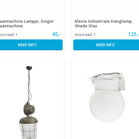
aaimachine Lampje, Singer
Kleine Industriele Hanglamp,
aaimachine
Shade Glas
65,-
125,
oorraad:
1
Voorraad:
1
MEER INFO
MEER INFO