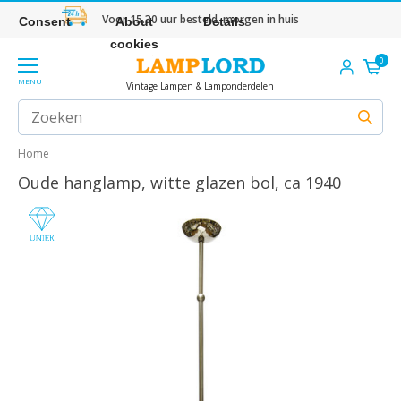
Voor 15.30 uur besteld, morgen in huis
Consent
About
Details
cookies
0
MENU
Vintage Lampen & Lamponderdelen
Home
Oude hanglamp, witte glazen bol, ca 1940