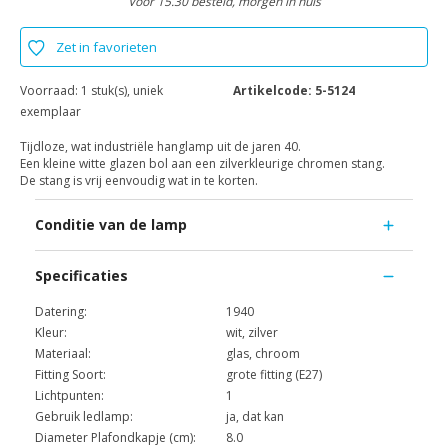
Voor 15.30 besteld, morgen in huis
Zet in favorieten
Voorraad:
1 stuk(s), uniek
Artikelcode:
5-5124
exemplaar
Tijdloze, wat industriële hanglamp uit de jaren 40.
Een kleine witte glazen bol aan een zilverkleurige chromen stang.
De stang is vrij eenvoudig wat in te korten.
Conditie van de lamp
Specificaties
Datering:
1940
Kleur:
wit, zilver
Materiaal:
glas, chroom
Fitting Soort:
grote fitting (E27)
Lichtpunten:
1
Gebruik ledlamp:
ja, dat kan
Diameter Plafondkapje (cm):
8.0