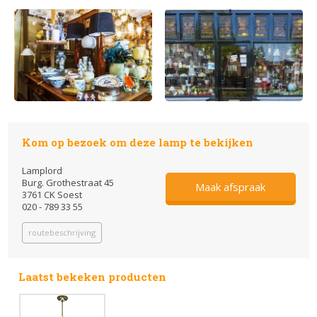
Kom op bezoek om deze lamp te bekijken
Lamplord
Burg. Grothestraat 45
Maak afspraak
3761 CK Soest
020 - 789 33 55
routebeschrijving
Laatst bekeken producten