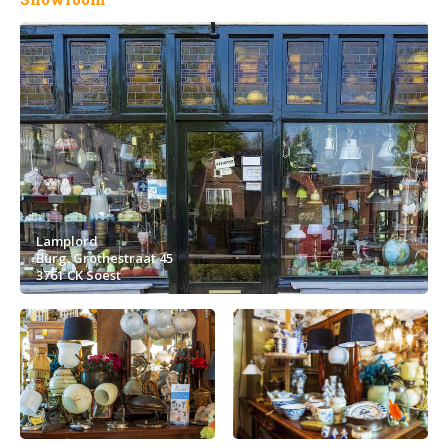
Lamplord
Burg. Grothestraat 45
3761 CK Soest