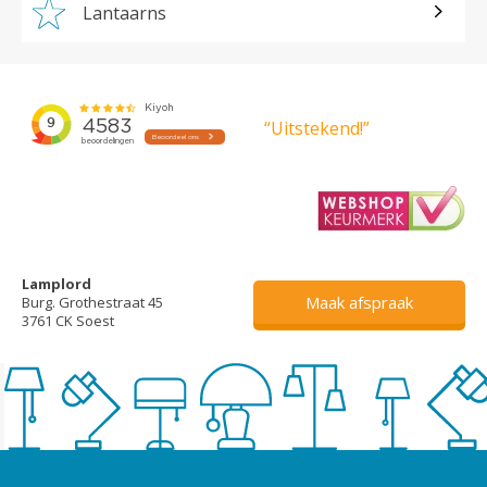
Lantaarns
“Uitstekend!”
Lamplord
Maak afspraak
Burg. Grothestraat 45
3761 CK Soest