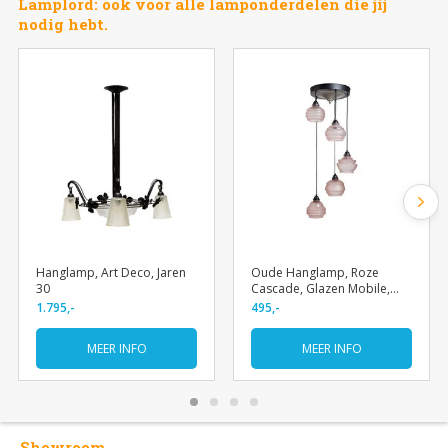
Lamplord: ook voor alle lamponderdelen die jij
nodig hebt.
Hanglamp, Art Deco, Jaren
Oude Hanglamp, Roze
30
Cascade, Glazen Mobile,
Jaren 40
1.795,-
495,-
MEER INFO
MEER INFO
Showroom