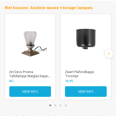
Net binnen: Andere mooie vintage lampen
Art Deco Prisma
Zwart Plafondkapje,
Tafellampje Matglas Kapje,
'Torentje'
Jaren 30
65,-
16,95
MEER INFO
MEER INFO