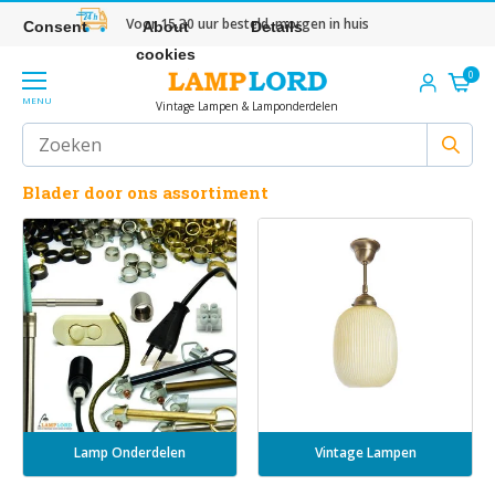
Voor 15.30 uur besteld, morgen in huis
Consent
About
Details
cookies
0
MENU
Vintage Lampen & Lamponderdelen
Blader door ons assortiment
Lamp Onderdelen
Vintage Lampen