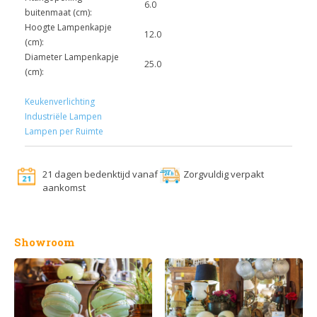
6.0
buitenmaat (cm):
Hoogte Lampenkapje
12.0
(cm):
Diameter Lampenkapje
25.0
(cm):
Keukenverlichting
Industriële Lampen
Lampen per Ruimte
21 dagen bedenktijd vanaf
Zorgvuldig verpakt
aankomst
Showroom