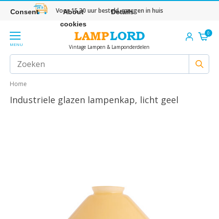
Voor 15.30 uur besteld, morgen in huis
Consent
About
Details
cookies
0
MENU
Vintage Lampen & Lamponderdelen
Home
Industriele glazen lampenkap, licht geel