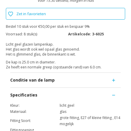
Voor 15.30 besteld, morgen in huis
Zet in favorieten
Bestel 10 stuk voor €50,00 per stuk en bespaar 9%
Voorraad:
8 stuk(s)
Artikelcode:
3-6025
Licht geel glazen lampenkap.
Het glas wordt ook wel opaal glas genoemd.
Het is glimmend glas, de binnenkant is wit.
De kap is 25.0 cm in diameter.
Ze heeft een normale greep (opstaande rand) van 6.0 cm.
Conditie van de lamp
Specificaties
Kleur:
licht geel
Materiaal:
glas
grote fitting, E27 of kleine fitting , E14
Fitting Soort:
mogelijk
Fittingopening