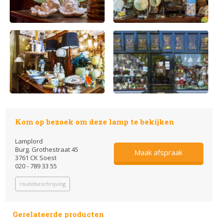
Kom op bezoek om deze lamp te bekijken
Lamplord
Burg. Grothestraat 45
Maak afspraak
3761 CK Soest
020 - 789 33 55
routebeschrijving
Gerelateerde producten