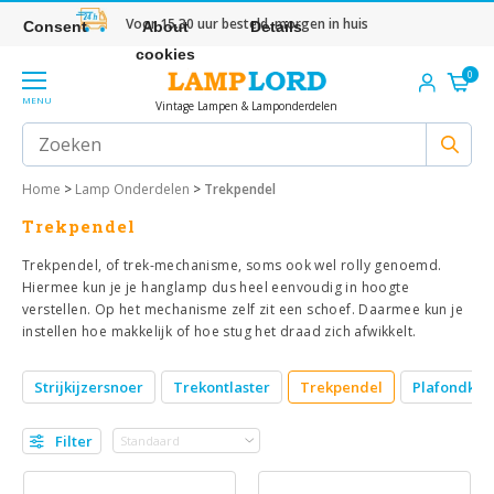
Voor 15.30 uur besteld, morgen in huis
Consent
About
Details
cookies
0
MENU
Vintage Lampen & Lamponderdelen
Home
>
Lamp Onderdelen
>
Trekpendel
Trekpendel
Trekpendel, of trek-mechanisme, soms ook wel rolly genoemd.
Hiermee kun je je hanglamp dus heel eenvoudig in hoogte
verstellen. Op het mechanisme zelf zit een schoef. Daarmee kun je
instellen hoe makkelijk of hoe stug het draad zich afwikkelt.
Strijkijzersnoer
Trekontlaster
Trekpendel
Plafondkap
Filter