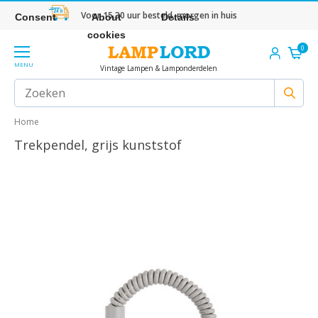
Voor 15.30 uur besteld, morgen in huis
Consent
About
Details
cookies
0
MENU
Vintage Lampen & Lamponderdelen
Home
Trekpendel, grijs kunststof