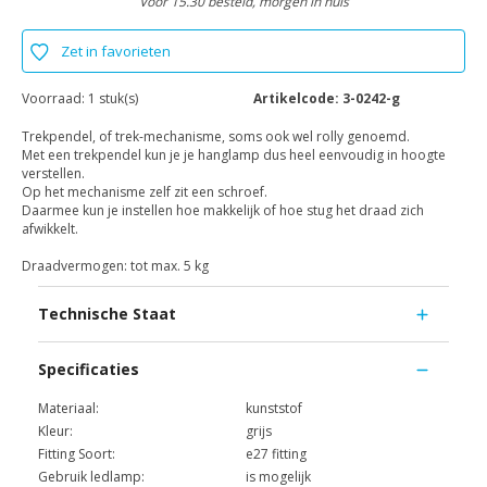
Voor 15.30 besteld, morgen in huis
Zet in favorieten
Voorraad:
1 stuk(s)
Artikelcode:
3-0242-g
Trekpendel, of trek-mechanisme, soms ook wel rolly genoemd.
Met een trekpendel kun je je hanglamp dus heel eenvoudig in hoogte
verstellen.
Op het mechanisme zelf zit een schroef.
Daarmee kun je instellen hoe makkelijk of hoe stug het draad zich
afwikkelt.
Draadvermogen: tot max. 5 kg
Technische Staat
Specificaties
Materiaal:
kunststof
Kleur:
grijs
Fitting Soort:
e27 fitting
Gebruik ledlamp:
is mogelijk