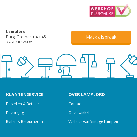
Lamplord
Maak afspraak
Burg. Grothestraat 45
3761 CK Soest
KLANTENSERVICE
OVER LAMPLORD
Bestellen & Betalen
Contact
Bezorging
Onze winkel
Ruilen & Retourneren
Verhuur van Vintage Lampen