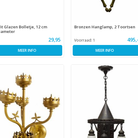
it Glazen Bolletje, 12 cm
Bronzen Hanglamp, 2 Toortsen
iameter
29,95
495,
Voorraad:
1
MEER INFO
MEER INFO