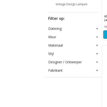
Vintage Design Lampen
K
Filter op:
J
V
Datering
+
Kleur
+
Materiaal
+
Stijl
+
Designer / Ontwerper
+
Fabrikant
+