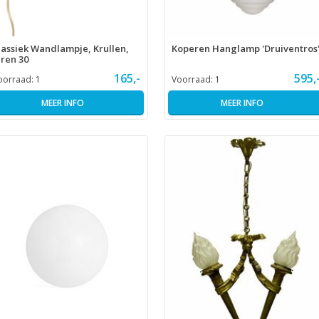
lassiek Wandlampje, Krullen,
Koperen Hanglamp 'Druiventros
aren 30
165,-
595,
oorraad:
1
Voorraad:
1
MEER INFO
MEER INFO