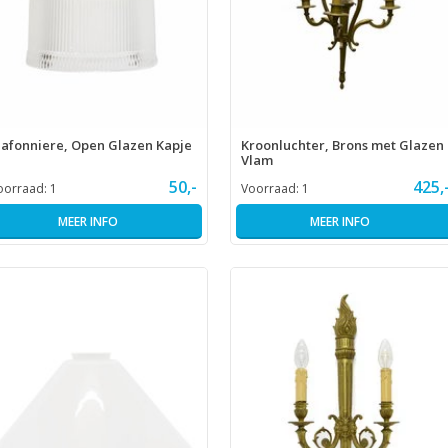
lafonniere, Open Glazen Kapje
Kroonluchter, Brons met Glazen
Vlam
50,-
425,
oorraad:
1
Voorraad:
1
MEER INFO
MEER INFO