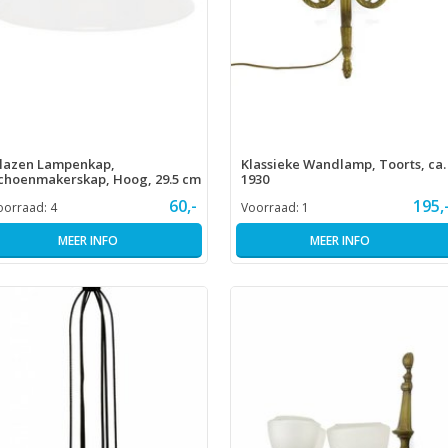
lazen Lampenkap,
Klassieke Wandlamp, Toorts, ca.
choenmakerskap, Hoog, 29.5 cm
1930
60,-
195,
oorraad:
4
Voorraad:
1
MEER INFO
MEER INFO