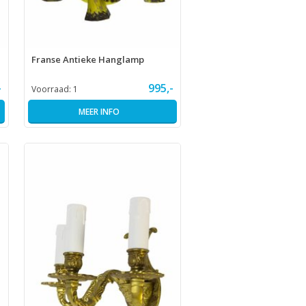
Franse Antieke Hanglamp
-
995,-
Voorraad:
1
MEER INFO