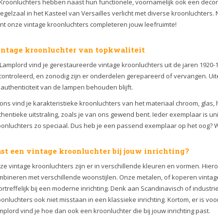
 Kroonluchters hebben naast hun functionele, voornamelijk ook een decora
egelzaal in het Kasteel van Versailles verlicht met diverse kroonluchters.
nt onze vintage kroonluchters completeren jouw leefruimte!
ntage kroonluchter van topkwaliteit
 Lamplord vind je gerestaureerde vintage kroonluchters uit de jaren 1920-
controleerd, en zonodig zijn er onderdelen gerepareerd of vervangen.
Uit
authenticiteit van de lampen behouden blijft.
 ons vind je karakteristieke kroonluchters van het materiaal chroom, glas,
hentieke uitstraling, zoals je van ons gewend bent. Ieder exemplaar is uni
oonluchters zo speciaal. Dus heb je een passend exemplaar op het oog? Wa
st een vintage kroonluchter bij jouw inrichting?
e vintage kroonluchters zijn er in verschillende kleuren en vormen. Hier
mbineren met verschillende woonstijlen. Onze metalen, of koperen vintage
rtreffelijk bij een moderne inrichting. Denk aan Scandinavisch of industrieel
onluchters ook niet misstaan in een klassieke inrichting. Kortom, er is voor 
plord vind je hoe dan ook een kroonluchter die bij jouw inrichting past.