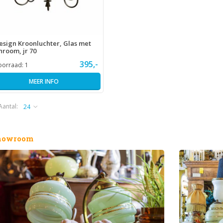
esign Kroonluchter, Glas met
hroom, jr 70
395,-
oorraad:
1
MEER INFO
Aantal:
howroom