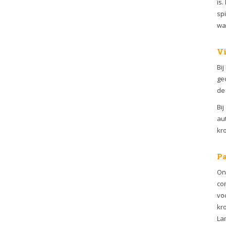
is.
spi
wa
Vi
Bij
ge
de 
Bij
aut
kr
Pa
Onz
co
voo
kro
Lam