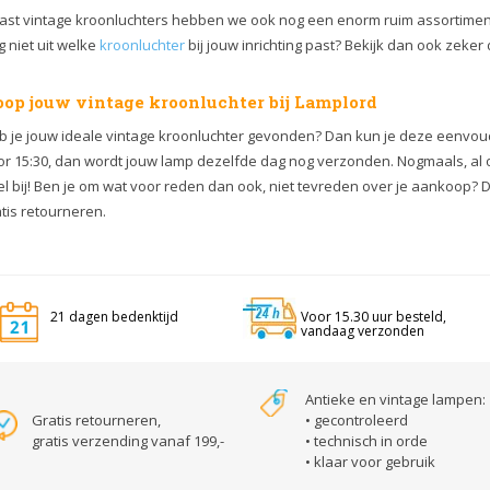
ast vintage kroonluchters hebben we ook nog een enorm ruim assortime
 niet uit welke
kroonluchter
bij jouw inrichting past? Bekijk dan ook zeke
op jouw vintage kroonluchter bij Lamplord
b je jouw ideale vintage kroonluchter gevonden? Dan kun je deze eenvoud
or 15:30, dan wordt jouw lamp dezelfde dag nog verzonden. Nogmaals, al 
l bij!
Ben je om wat voor reden dan ook, niet tevreden over je aankoop? 
tis retourneren.
21 dagen bedenktijd
Voor 15.30 uur besteld,
vandaag verzonden
Antieke en vintage lampen:
Gratis retourneren,
• gecontroleerd
gratis verzending vanaf 199,-
• technisch in orde
• klaar voor gebruik