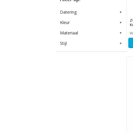
Datering
+
Z
Kleur
+
K
Materiaal
+
V
Stijl
+