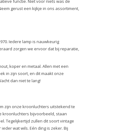
tieve functie. Niet voor niets was de
 Neem gerust een kijkje in ons assortiment,
1970. Iedere lamp is nauwkeurig
eraard zorgen we ervoor dat bij reparatie,
 hout, koper en metaal. Allen met een
ek in zijn soort, en dit maakt onze
cht dan niet te lang!
om zijn onze kroonluchters uitstekend te
 kroonluchters bijvoorbeeld, staan
. Tegelijkertijd zullen dit soort vintage
ieder wat wils. Eén ding is zeker. Bij