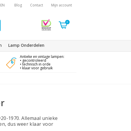
EN
Blog
Contact
Mijn account
0
n
Lamp Onderdelen
Antieke en vintage lampen:
• gecontroleerd
• technisch in orde
• klaar voor gebruik
er
1920-1970. Allemaal unieke
en, dus weer klaar voor