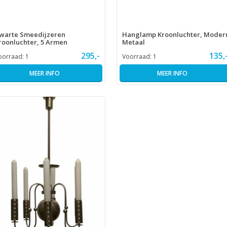
warte Smeedijzeren
Hanglamp Kroonluchter, Moder
roonluchter, 5 Armen
Metaal
295,-
135,
oorraad:
1
Voorraad:
1
MEER INFO
MEER INFO