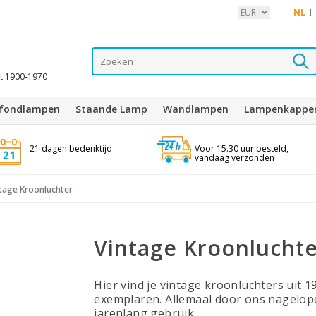
NL
it 1900-1970
afondlampen
Staande Lamp
Wandlampen
Lampenkappe
21 dagen bedenktijd
Voor 15.30 uur besteld,
vandaag verzonden
tage Kroonluchter
Vintage Kroonlucht
Hier vind je vintage kroonluchters uit 
exemplaren. Allemaal door ons nagelop
jarenlang gebruik.