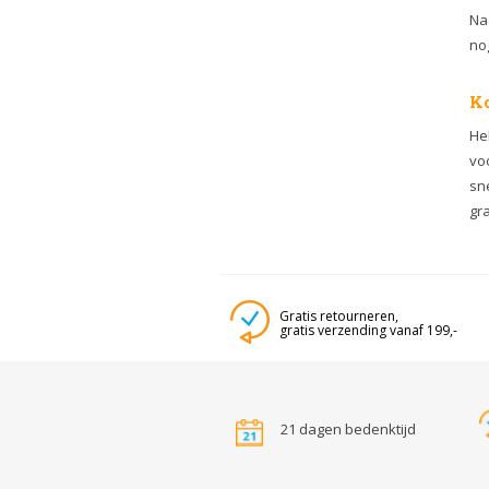
Na
nog
Ko
He
vo
sne
gra
Gratis retourneren,
gratis verzending vanaf 199,-
21 dagen bedenktijd