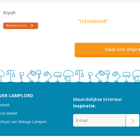
“Uitstekend!”
Maak een afspra
VER LAMPLORD
Maandelijkse Interieur
ntact
Inspiratie:
ze winkel
rhuur van Vintage Lampen