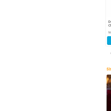
D
C
V
S