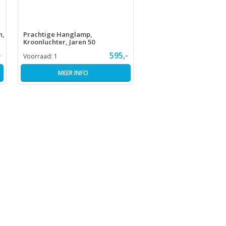
n,
Prachtige Hanglamp,
Kroonluchter, Jaren 50
-
595,-
Voorraad:
1
MEER INFO