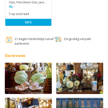
Glas, Petroleum Glas, Jaren
20
95,-
5 op voorraad
INFO
21 dagen bedenktijd vanaf
Zorgvuldig verpakt
aankomst
Showroom