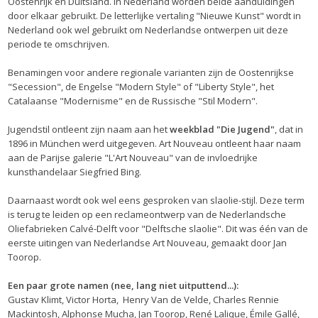
Oostenrijk en Duitsland. In Nederland worden beide aanduidingen
door elkaar gebruikt. De letterlijke vertaling "Nieuwe Kunst" wordt in
Nederland ook wel gebruikt om Nederlandse ontwerpen uit deze
periode te omschrijven.
Benamingen voor andere regionale varianten zijn de Oostenrijkse
"Secession", de Engelse "Modern Style" of "Liberty Style", het
Catalaanse "Modernisme" en de Russische "Stil Modern".
Jugendstil ontleent zijn naam aan het
weekblad "Die Jugend"
, dat in
1896 in München werd uitgegeven. Art Nouveau ontleent haar naam
aan de Parijse galerie "L'Art Nouveau" van de invloedrijke
kunsthandelaar Siegfried Bing.
Daarnaast wordt ook wel eens gesproken van slaolie-stijl. Deze term
is terug te leiden op een reclameontwerp van de Nederlandsche
Oliefabrieken Calvé-Delft voor "Delftsche slaolie". Dit was één van de
eerste uitingen van Nederlandse Art Nouveau, gemaakt door Jan
Toorop.
Een paar grote namen (nee, lang niet uitputtend...):
Gustav Klimt, Victor Horta, Henry Van de Velde, Charles Rennie
Mackintosh, Alphonse Mucha, Jan Toorop, René Lalique, Émile Gallé,