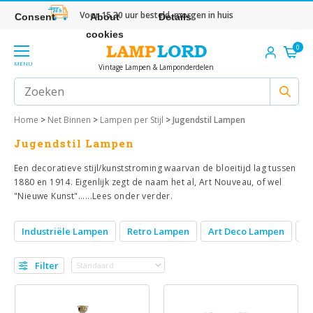
Voor 15.30 uur besteld, morgen in huis
Consent
About
Details
cookies
0
MENU
Vintage Lampen & Lamponderdelen
Home
>
Net Binnen
>
Lampen per Stijl
>
Jugendstil Lampen
Jugendstil Lampen
Een decoratieve stijl/kunststroming waarvan de bloeitijd lag tussen
1880 en 1914. Eigenlijk zegt de naam het al, Art Nouveau, of wel
"Nieuwe Kunst"......Lees onder verder.
Industriële Lampen
Retro Lampen
Art Deco Lampen
V
Filter