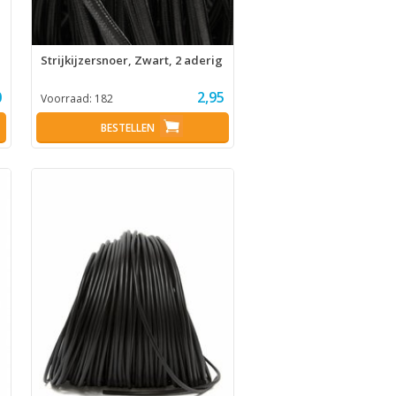
Strijkijzersnoer, Zwart, 2 aderig
0
2,95
Voorraad:
182
BESTELLEN