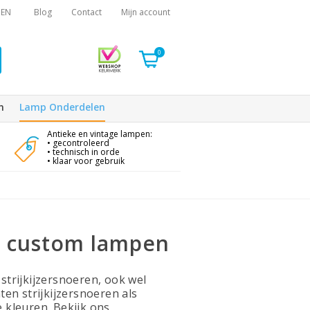
EN
Blog
Contact
Mijn account
0
n
Lamp Onderdelen
Antieke en vintage lampen:
• gecontroleerd
• technisch in orde
• klaar voor gebruik
or custom lampen
 strijkijzersnoeren, ook wel
en strijkijzersnoeren als
e kleuren. Bekijk ons