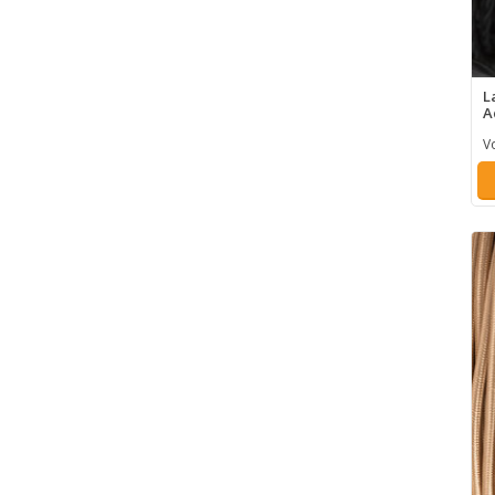
L
A
V