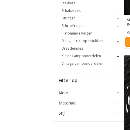
Stekkers
Schakelaars
+
Fittingen
+
S
R
Schroefringen
+
V
Plafonniere Ringen
Stangen + Koppelstukken
+
Draadeindes
Kleine Lamponderdelen
+
Vintage Lamponderdelen
+
Filter op:
Kleur
+
Materiaal
+
Stijl
+