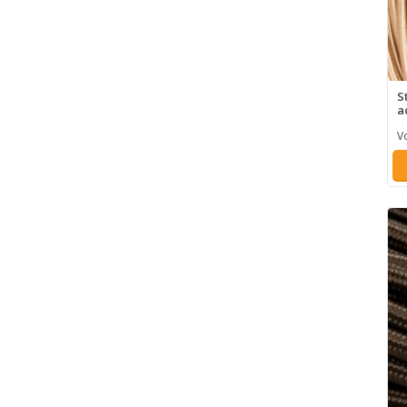
S
a
V