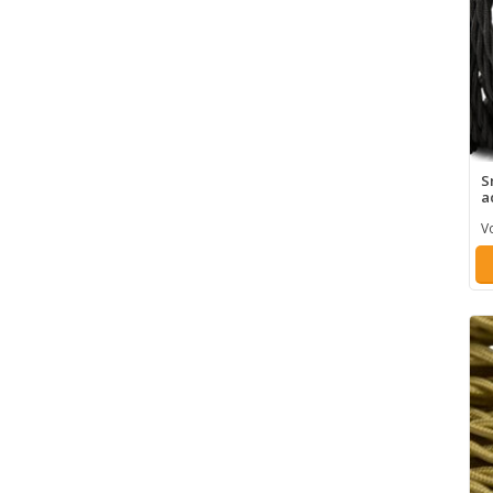
S
a
V