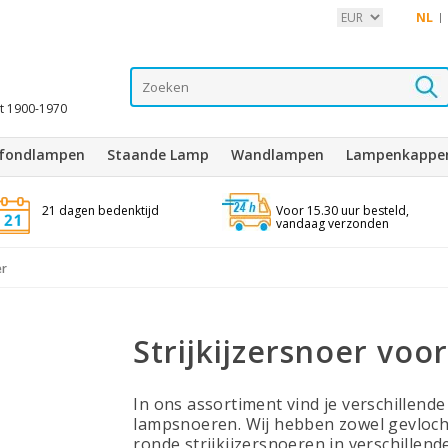
NL
it 1900-1970
afondlampen
Staande Lamp
Wandlampen
Lampenkappe
21 dagen bedenktijd
Voor 15.30 uur besteld,
vandaag verzonden
er
Strijkijzersnoer vo
In ons assortiment vind je verschillende
lampsnoeren. Wij hebben zowel gevlocht
ronde strijkijzersnoeren in verschillend