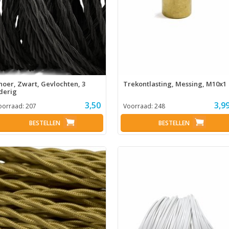
noer, Zwart, Gevlochten, 3
Trekontlasting, Messing, M10x1
derig
3,50
3,9
oorraad:
207
Voorraad:
248
BESTELLEN
BESTELLEN