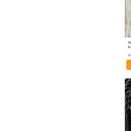
S
A
V