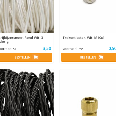
trijkijzersnoer, Rond Wit, 3-
Trekontlaster, Wit, M10x1
derig
3,50
0,5
oorraad:
51
Voorraad:
795
BESTELLEN
BESTELLEN