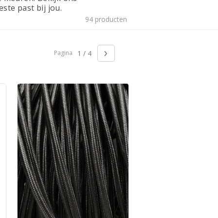
ste past bij jou.
94 producten
›
Pagina
1 / 4