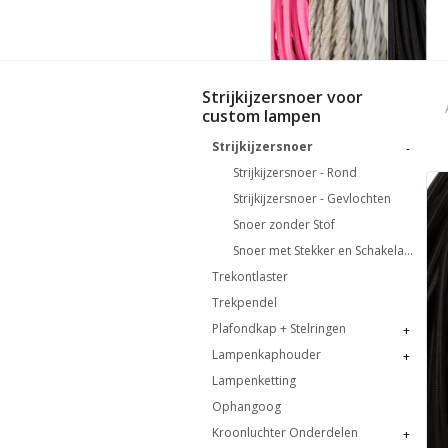
Strijkijzersnoer voor
custom lampen
Strijkijzersnoer
-
Strijkijzersnoer - Rond
Strijkijzersnoer - Gevlochten
Snoer zonder Stof
Snoer met Stekker en Schakelaar
Trekontlaster
Trekpendel
Plafondkap + Stelringen
+
Lampenkaphouder
+
Lampenketting
Ophangoog
Kroonluchter Onderdelen
+