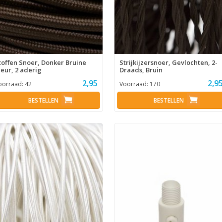
toffen Snoer, Donker Bruine
Strijkijzersnoer, Gevlochten, 2-
leur, 2 aderig
Draads, Bruin
2,95
2,9
oorraad:
42
Voorraad:
170
BESTELLEN
BESTELLEN