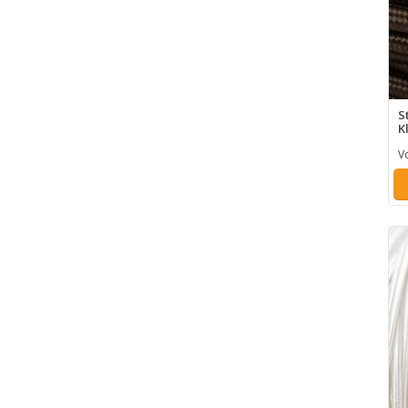
S
K
V