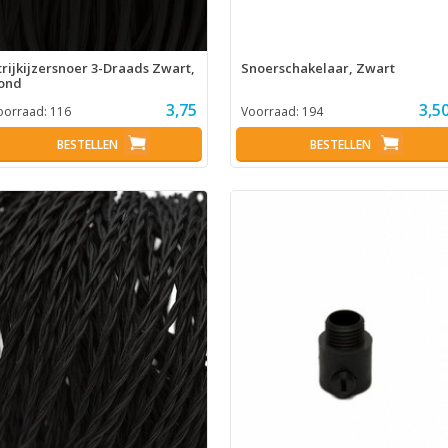
trijkijzersnoer 3-Draads Zwart,
Snoerschakelaar, Zwart
ond
3,75
3,5
oorraad:
116
Voorraad:
194
BESTELLEN
BESTELLEN