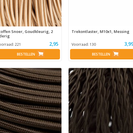
toffen Snoer, Goudkleurig, 2
Trekontlaster, M10x1, Messing
derig
2,95
3,9
oorraad:
221
Voorraad:
130
BESTELLEN
BESTELLEN