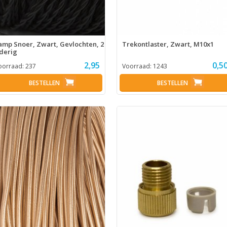
amp Snoer, Zwart, Gevlochten, 2
Trekontlaster, Zwart, M10x1
derig
2,95
0,5
oorraad:
237
Voorraad:
1243
BESTELLEN
BESTELLEN