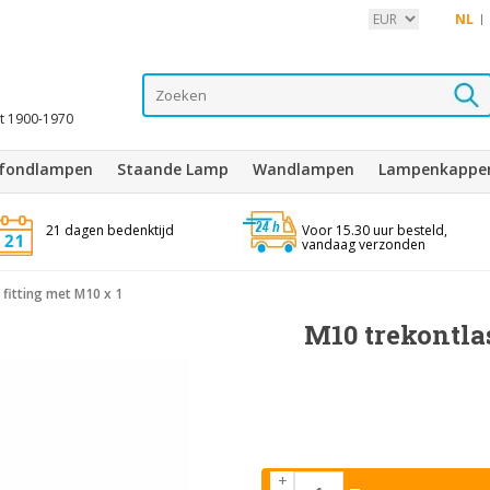
NL
it 1900-1970
afondlampen
Staande Lamp
Wandlampen
Lampenkappe
21 dagen bedenktijd
Voor 15.30 uur besteld,
vandaag verzonden
 fitting met M10 x 1
M10 trekontla
+