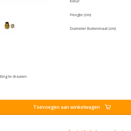
Kleur:
Hoogte (cm):
Diameter Buitenmaat (cm):
ting te draaien.
Toevoegen aan winkelwagen