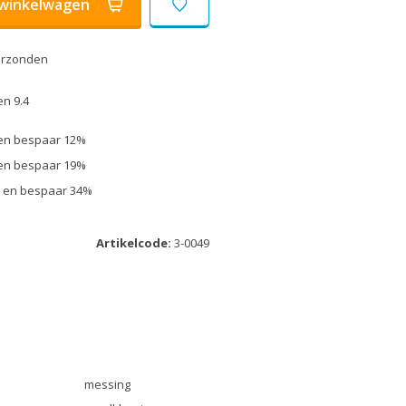
winkelwagen
erzonden
n 9.4
k en bespaar 12%
k en bespaar 19%
uk en bespaar 34%
Artikelcode:
3-0049
messing