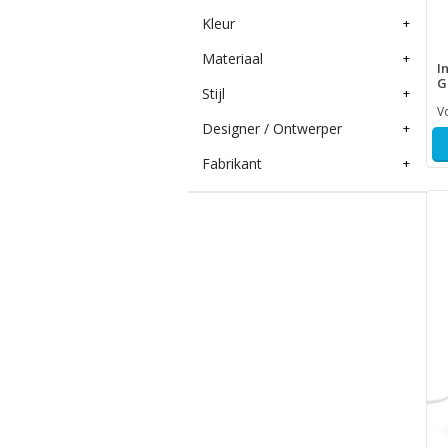
Kleur
+
Materiaal
+
I
G
Stijl
+
V
Designer / Ontwerper
+
Fabrikant
+