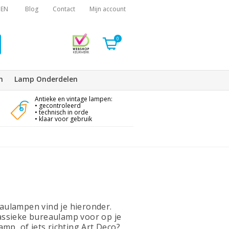
EN
Blog
Contact
Mijn account
0
n
Lamp Onderdelen
Antieke en vintage lampen:
• gecontroleerd
• technisch in orde
• klaar voor gebruik
p
ulampen vind je hieronder.
klassieke bureaulamp voor op je
mp, of iets richting Art Deco?