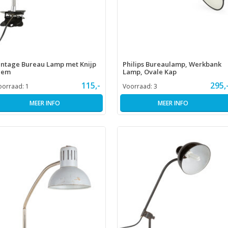
intage Bureau Lamp met Knijp
Philips Bureaulamp, Werkbank
lem
Lamp, Ovale Kap
115,-
295,
oorraad:
1
Voorraad:
3
MEER INFO
MEER INFO