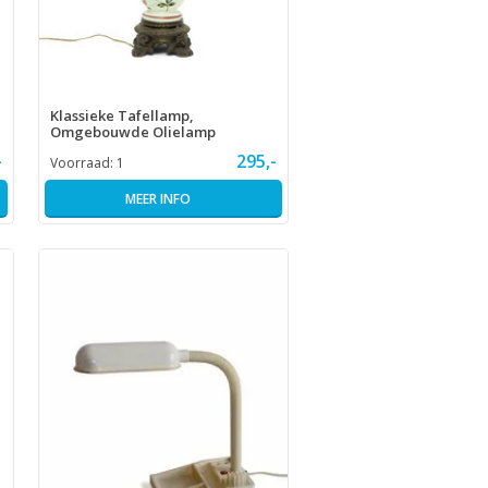
Klassieke Tafellamp,
Omgebouwde Olielamp
-
295,-
Voorraad:
1
MEER INFO