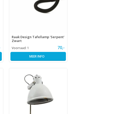
Raak Design Tafellamp 'Serpent'
Zwart
-
70,-
Voorraad:
1
MEER INFO