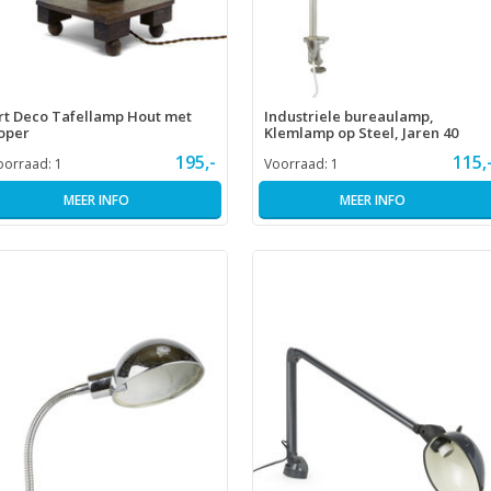
rt Deco Tafellamp Hout met
Industriele bureaulamp,
oper
Klemlamp op Steel, Jaren 40
195,-
115,
oorraad:
1
Voorraad:
1
MEER INFO
MEER INFO