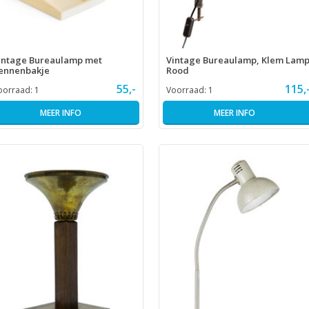
intage Bureaulamp met
Vintage Bureaulamp, Klem Lamp
ennenbakje
Rood
55,-
115,
oorraad:
1
Voorraad:
1
MEER INFO
MEER INFO