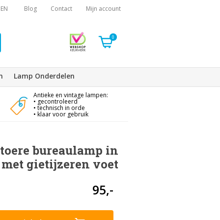
EN
Blog
Contact
Mijn account
0
n
Lamp Onderdelen
Antieke en vintage lampen:
• gecontroleerd
• technisch in orde
• klaar voor gebruik
stoere bureaulamp in
met gietijzeren voet
95,-