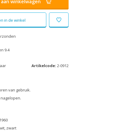
aan winkelwagen
n in de winkel
erzonden
n 9.4
laar
Artikelcode:
2-0912
oren van gebruik.
 nagelopen.
1960
wit, zwart