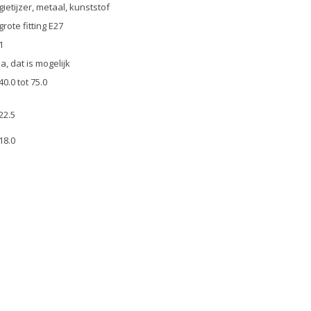
gietijzer, metaal, kunststof
grote fitting E27
1
ja, dat is mogelijk
40.0 tot 75.0
22.5
18.0