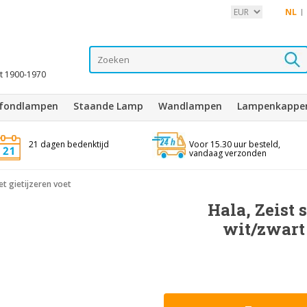
NL
it 1900-1970
afondlampen
Staande Lamp
Wandlampen
Lampenkappe
21 dagen bedenktijd
Voor 15.30 uur besteld,
vandaag verzonden
t gietijzeren voet
Hala, Zeist 
wit/zwart 