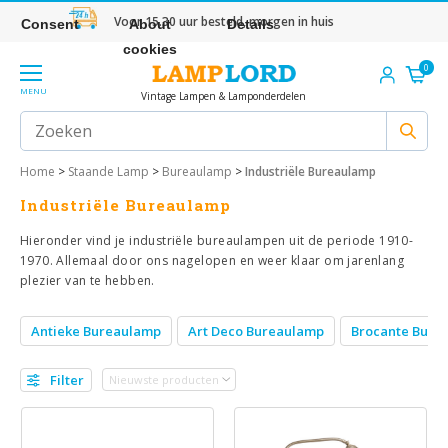
Voor 15.30 uur besteld, morgen in huis
Consent
About
Details
cookies
0
MENU
Vintage Lampen & Lamponderdelen
Home
>
Staande Lamp
>
Bureaulamp
>
Industriële Bureaulamp
Industriële Bureaulamp
Hieronder vind je industriële bureaulampen uit de periode 1910-
1970. Allemaal door ons nagelopen en weer klaar om jarenlang
plezier van te hebben.
Antieke Bureaulamp
Art Deco Bureaulamp
Brocante Bure
Filter