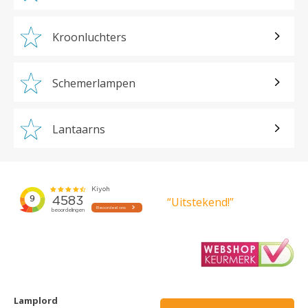
Kroonluchters
Schemerlampen
Lantaarns
“Uitstekend!”
Lamplord