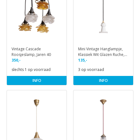
Vintage Cascade
Mini Vintage Hanglampje,
Roosjeslamp, Jaren 40
Klassiek Wit Glazen Ruche,
350,-
Jaren 50
135,-
slechts 1 op voorraad
3 op voorraad
INFO
INFO