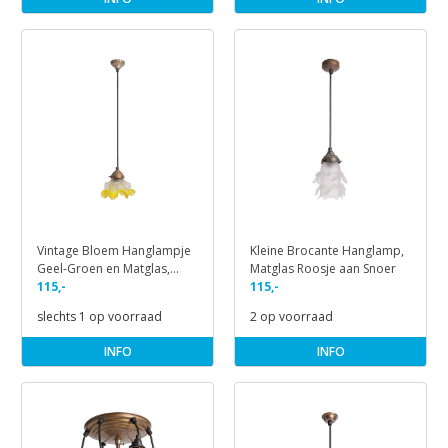
Vintage Bloem Hanglampje
Kleine Brocante Hanglamp,
Geel-Groen en Matglas,
Matglas Roosje aan Snoer
Jaren 30
115,-
115,-
slechts 1 op voorraad
2 op voorraad
INFO
INFO