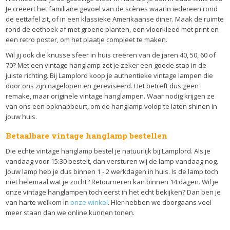
Je creëert het familiaire gevoel van de scènes waarin iedereen rond
de eettafel zit, of in een klassieke Amerikaanse diner. Maak de ruimte
rond de eethoek af met groene planten, een vloerkleed met print en
een retro poster, om het plaatje compleet te maken.
Wil jij ook die knusse sfeer in huis creëren van de jaren 40, 50, 60 of
70? Met een vintage hanglamp zet je zeker een goede stap in de
juiste richting. Bij Lamplord koop je authentieke vintage lampen die
door ons zijn nagelopen en gereviseerd. Het betreft dus geen
remake, maar originele vintage hanglampen. Waar nodig krijgen ze
van ons een opknapbeurt, om de hanglamp volop te laten shinen in
jouw huis.
Betaalbare vintage hanglamp bestellen
Die echte vintage hanglamp bestel je natuurlijk bij Lamplord. Als je
vandaag voor 15:30 bestelt, dan versturen wij de lamp vandaag nog.
Jouw lamp heb je dus binnen 1 - 2 werkdagen in huis. Is de lamp toch
niet helemaal wat je zocht? Retourneren kan binnen 14 dagen. Wil je
onze vintage hanglampen toch eerst in het echt bekijken? Dan ben je
van harte welkom in
onze winkel
. Hier hebben we doorgaans veel
meer staan dan we online kunnen tonen.