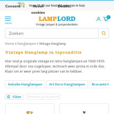
Voor 15.30 uur besteld, morgen in huis
Consent
About
Details
cookies
0
MENU
Vintage Lampen & Lamponderdelen
Home
>
Hanglampen
>
Vintage Hanglamp
Vintage Hanglamp in topconditie
Hier vind je originele vintage en retro hanglampen uit 1930-1970.
Allemaal door ons nagelopen, technisch weer prima in orde dus.
Klaar om er weer jaren lang plezier van te hebben.
Antieke Hanglampen
Art Deco Hanglampen
Brocante Ha
Filter