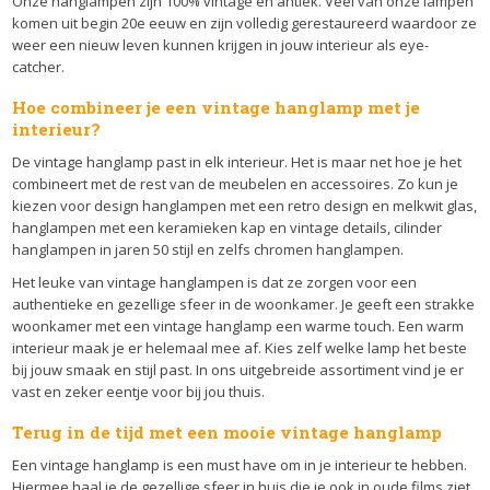
Onze hanglampen zijn 100% vintage en antiek. Veel van onze lampen
komen uit begin 20e eeuw en zijn volledig gerestaureerd waardoor ze
weer een nieuw leven kunnen krijgen in jouw interieur als eye-
catcher.
Hoe combineer je een vintage hanglamp met je
interieur?
De vintage hanglamp past in elk interieur. Het is maar net hoe je het
combineert met de rest van de meubelen en accessoires. Zo kun je
kiezen voor design hanglampen met een retro design en melkwit glas,
hanglampen met een keramieken kap en vintage details, cilinder
hanglampen in jaren 50 stijl en zelfs chromen hanglampen.
Het leuke van vintage hanglampen is dat ze zorgen voor een
authentieke en gezellige sfeer in de woonkamer. Je geeft een strakke
woonkamer met een vintage hanglamp een warme touch. Een warm
interieur maak je er helemaal mee af. Kies zelf welke lamp het beste
bij jouw smaak en stijl past. In ons uitgebreide assortiment vind je er
vast en zeker eentje voor bij jou thuis.
Terug in de tijd met een mooie vintage hanglamp
Een vintage hanglamp is een must have om in je interieur te hebben.
Hiermee haal je de gezellige sfeer in huis die je ook in oude films ziet.