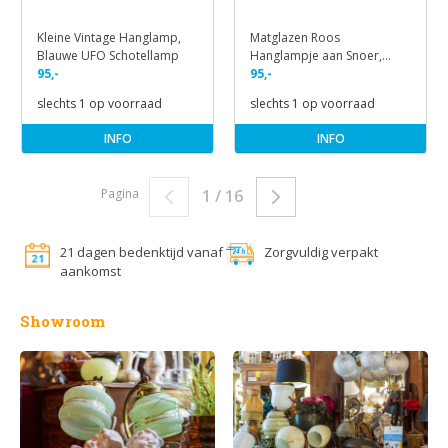
Kleine Vintage Hanglamp,
Matglazen Roos
Blauwe UFO Schotellamp
Hanglampje aan Snoer,
95,-
Jaren 40
95,-
slechts 1 op voorraad
slechts 1 op voorraad
INFO
INFO
Pagina
1 / 16
21 dagen bedenktijd vanaf
Zorgvuldig verpakt
aankomst
Showroom