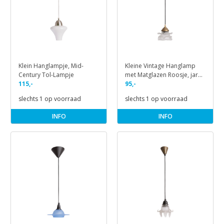
Klein Hanglampje, Mid-
Kleine Vintage Hanglamp
Century Tol-Lampje
met Matglazen Roosje, jaren
115,-
40
95,-
slechts 1 op voorraad
slechts 1 op voorraad
INFO
INFO