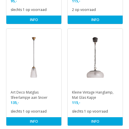
Koper
95,-
Snoer
115,-
slechts 1 op voorraad
2 op voorraad
INFO
INFO
Art Deco Matglas
Kleine Vintage Hanglamp,
Sfeerlampje aan Snoer
Mat Glas Kapje
135,-
115,-
slechts 1 op voorraad
slechts 1 op voorraad
INFO
INFO