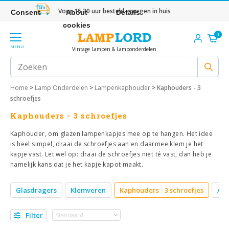
Voor 15.30 uur besteld, morgen in huis
Consent
About
Details
cookies
0
MENU
Vintage Lampen & Lamponderdelen
Home
>
Lamp Onderdelen
>
Lampenkaphouder
>
Kaphouders - 3
schroefjes
Kaphouders - 3 schroefjes
Kaphouder, om glazen lampenkapjes mee op te hangen. Het idee
is heel simpel, draai de schroefjes aan en daarmee klem je het
kapje vast. Let wel op: draai de schroefjes niet té vast, dan heb je
namelijk kans dat je het kapje kapot maakt.
Glasdragers
Klemveren
Kaphouders - 3 schroefjes
Afd
Filter