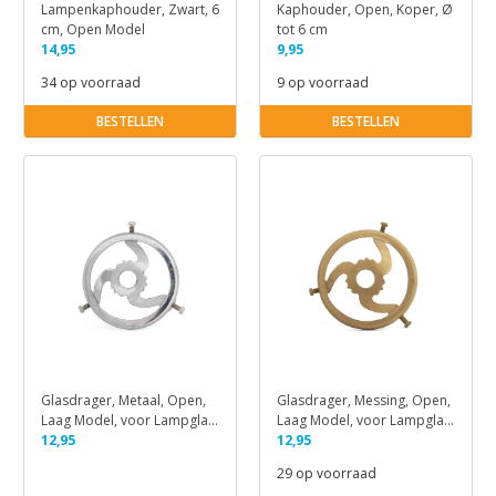
Lampenkaphouder, Zwart, 6
Kaphouder, Open, Koper, Ø
cm, Open Model
tot 6 cm
14,95
9,95
34 op voorraad
9 op voorraad
BESTELLEN
BESTELLEN
Glasdrager, Metaal, Open,
Glasdrager, Messing, Open,
Laag Model, voor Lampglas,
Laag Model, voor Lampglas,
6 cm
12,95
6 cm
12,95
29 op voorraad