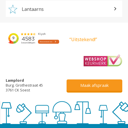
Lantaarns
“Uitstekend!”
Lamplord
Maak afspraak
Burg. Grothestraat 45
3761 CK Soest