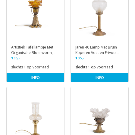
Artistiek Tafellampje Met
Jaren 40 Lamp Met Bruin
Organische Bloemvorm,
Koperen Voet en Frivool
Jaren 30
135,-
Matglas
135,-
slechts 1 op voorraad
slechts 1 op voorraad
INFO
INFO