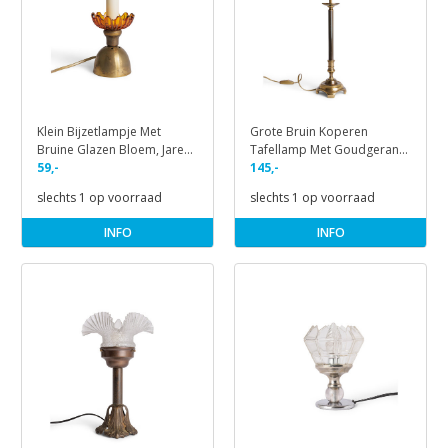
Klein Bijzetlampje Met
Grote Bruin Koperen
Bruine Glazen Bloem, Jaren
Tafellamp Met Goudgerand
40
59,-
Glas
145,-
slechts 1 op voorraad
slechts 1 op voorraad
INFO
INFO