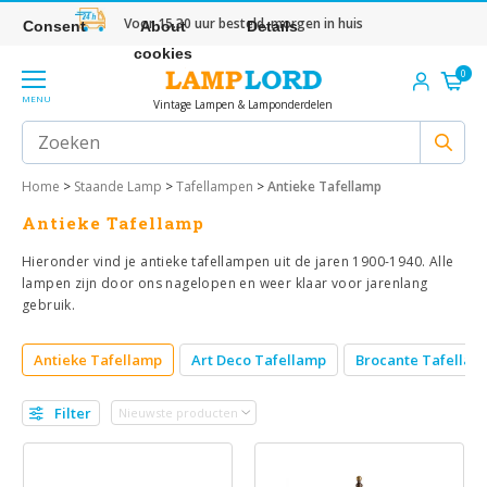
Voor 15.30 uur besteld, morgen in huis
Consent
About
Details
cookies
0
MENU
Vintage Lampen & Lamponderdelen
Home
>
Staande Lamp
>
Tafellampen
>
Antieke Tafellamp
Antieke Tafellamp
Hieronder vind je antieke tafellampen uit de jaren 1900-1940. Alle
lampen zijn door ons nagelopen en weer klaar voor jarenlang
gebruik.
Antieke Tafellamp
Art Deco Tafellamp
Brocante Tafellam
Filter