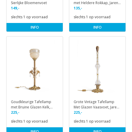
Sierlijke Bloemenvoet
met Heldere Rokkap, Jaren
149,-
40
135,-
slechts 1 op voorraad
slechts 1 op voorraad
INFO
INFO
Goudkleurige Tafellamp
Grote Vintage Tafellamp
met Bruine Glazen Kelk,
Met Glazen Vaasvoet, Jaren
Jaren 30
225,-
30
225,-
slechts 1 op voorraad
slechts 1 op voorraad
INFO
INFO