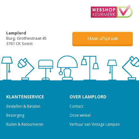
Lamplord
Maak afspraak
Burg. Grothestraat 45
3761 CK Soest
KLANTENSERVICE
OVER LAMPLORD
Bestellen & Betalen
Contact
Bezorging
Onze winkel
Ruilen & Retourneren
Verhuur van Vintage Lampen