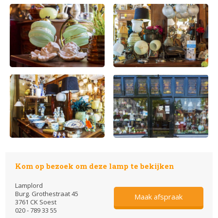
Kom op bezoek om deze lamp te bekijken
Lamplord
Burg. Grothestraat 45
Maak afspraak
3761 CK Soest
020 - 789 33 55