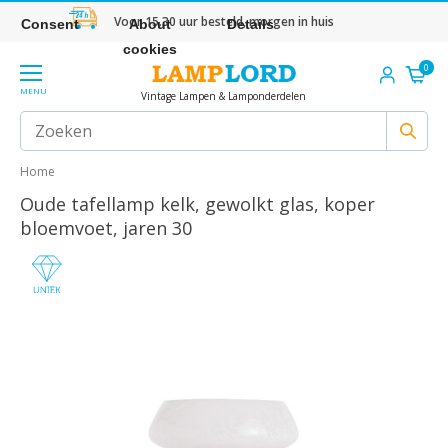
Voor 15.30 uur besteld, morgen in huis
Consent
About
Details
cookies
0
MENU
Vintage Lampen & Lamponderdelen
Home
Oude tafellamp kelk, gewolkt glas, koper
bloemvoet, jaren 30