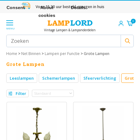
Voor 15.30 uur besteld, morgen in huis
Consent
About
Details
cookies
0
MENU
Vintage Lampen & Lamponderdelen
Home
>
Net Binnen
>
Lampen per Functie
>
Grote Lampen
Grote Lampen
Leeslampen
Schemerlampen
Sfeerverlichting
Grote 
Filter