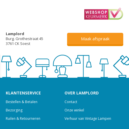
Lamplord
Maak afspraak
Burg. Grothestraat 45
3761 CK Soest
KLANTENSERVICE
OVER LAMPLORD
Bestellen & Betalen
Contact
Bezorging
Onze winkel
Ruilen & Retourneren
Verhuur van Vintage Lampen