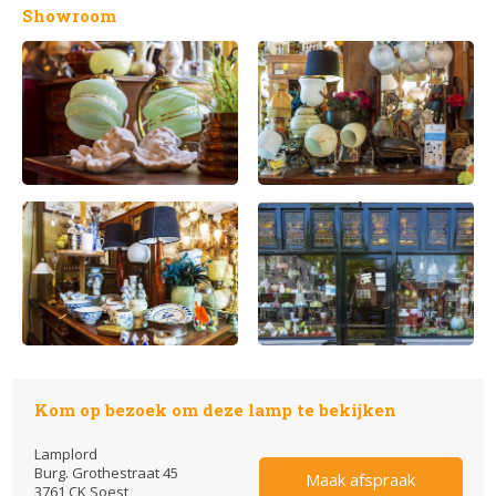
Showroom
Kom op bezoek om deze lamp te bekijken
Lamplord
Burg. Grothestraat 45
Maak afspraak
3761 CK Soest