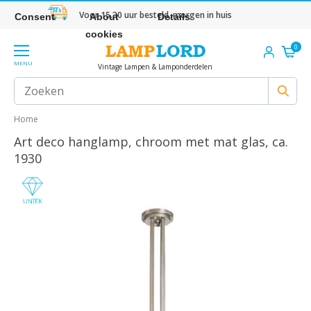
Voor 15.30 uur besteld, morgen in huis
Consent
About
Details
cookies
0
MENU
Vintage Lampen & Lamponderdelen
Home
Art deco hanglamp, chroom met mat glas, ca.
1930