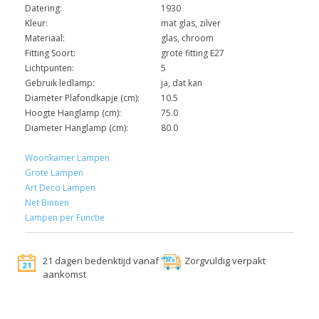
Datering:
1930
Kleur:
mat glas, zilver
Materiaal:
glas, chroom
Fitting Soort:
grote fitting E27
Lichtpunten:
5
Gebruik ledlamp:
ja, dat kan
Diameter Plafondkapje (cm):
10.5
Hoogte Hanglamp (cm):
75.0
Diameter Hanglamp (cm):
80.0
Woonkamer Lampen
Grote Lampen
Art Deco Lampen
Net Binnen
Lampen per Functie
21 dagen bedenktijd vanaf
Zorgvuldig verpakt
aankomst