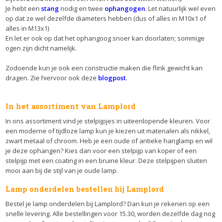
Je hebt een
stang
nodig en twee
ophangogen
. Let natuurlijk wel even
op dat ze wel dezelfde diameters hebben (dus of alles in M10x1 of
alles in M13x1)
En let er ook op dat het ophangoog snoer kan doorlaten; sommige
ogen zijn dicht namelijk.
Zodoende kun je ook een constructie maken die flink gewicht kan
dragen. Zie hiervoor ook deze
blogpost
.
In het assortiment van Lamplord
In ons assortiment vind je stelpijpjes in uiteenlopende kleuren. Voor
een moderne of tijdloze lamp kun je kiezen uit materialen als nikkel,
zwart metaal of chroom. Heb je een oude of antieke hanglamp en wil
je deze ophangen? Kies dan voor een stelpijp van koper of een
stelpijp met een coating in een bruine kleur. Deze stelpijpen sluiten
mooi aan bij de stijl van je oude lamp.
Lamp onderdelen bestellen bij Lamplord
Bestel je lamp onderdelen bij Lamplord? Dan kun je rekenen op een
snelle levering. Alle bestellingen voor 15.30, worden dezelfde dag nog