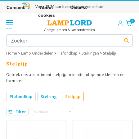
Voor 15.30 uur besteld, morgen in huis
Consent
About
Details
cookies
0
MENU
Vintage Lampen & Lamponderdelen
Home
>
Lamp Onderdelen
>
Plafondkap + Stelringen
>
Stelpijp
Stelpijp
Ontdek ons assortiment stelpijpen in uiteenlopende kleuren en
formaten.
Plafondkap
Stelring
Stelpijp
Filter