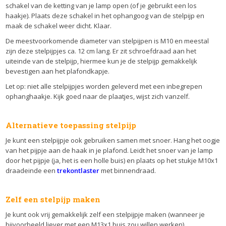
schakel van de ketting van je lamp open (of je gebruikt een los
haakje). Plaats deze schakel in het ophangoog van de stelpijp en
maak de schakel weer dicht. Klaar.
De meestvoorkomende diameter van stelpijpen is M10 en meestal
zijn deze stelpijpjes ca. 12 cm lang. Er zit schroefdraad aan het
uiteinde van de stelpijp, hiermee kun je de stelpijp gemakkelijk
bevestigen aan het plafondkapje.
Let op: niet alle stelpijpjes worden geleverd met een inbegrepen
ophanghaakje. Kijk goed naar de plaatjes, wijst zich vanzelf.
Alternatieve toepassing stelpijp
Je kunt een stelpijpje ook gebruiken samen met snoer. Hang het oogje
van het pijpje aan de haak in je plafond. Leidt het snoer van je lamp
door het pijpje (ja, het is een holle buis) en plaats op het stukje M10x1
draadeinde een
trekontlaster
met binnendraad.
Zelf een stelpijp maken
Je kunt ook vrij gemakkelijk zelf een stelpijpje maken (wanneer je
bijvoorbeeld liever met een M13x1 buis zou willen werken).