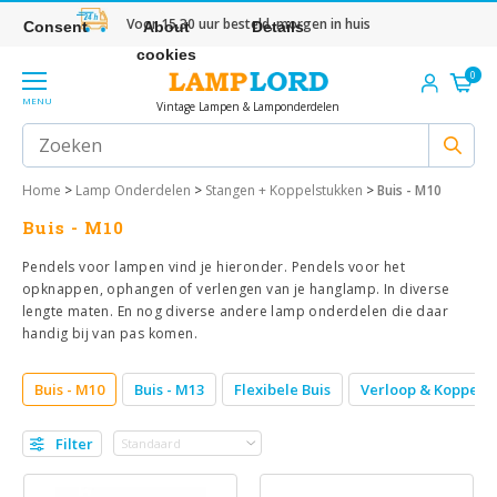
Voor 15.30 uur besteld, morgen in huis
Consent
About
Details
cookies
0
MENU
Vintage Lampen & Lamponderdelen
Home
>
Lamp Onderdelen
>
Stangen + Koppelstukken
>
Buis - M10
Buis - M10
Pendels voor lampen vind je hieronder. Pendels voor het
opknappen, ophangen of verlengen van je hanglamp. In diverse
lengte maten. En nog diverse andere lamp onderdelen die daar
handig bij van pas komen.
Buis - M10
Buis - M13
Flexibele Buis
Verloop & Koppelst
Filter