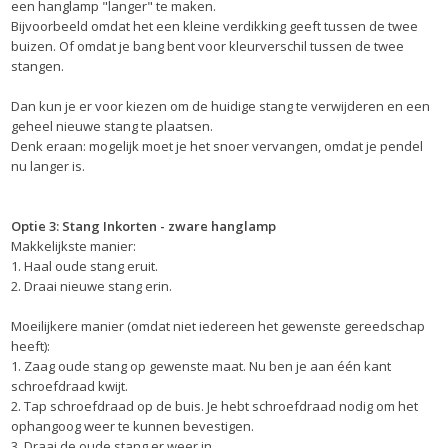
een hanglamp "langer" te maken.
Bijvoorbeeld omdat het een kleine verdikking geeft tussen de twee
buizen. Of omdat je bang bent voor kleurverschil tussen de twee
stangen.
Dan kun je er voor kiezen om de huidige stang te verwijderen en een
geheel nieuwe stang te plaatsen.
Denk eraan: mogelijk moet je het snoer vervangen, omdat je pendel
nu langer is.
Optie 3: Stang Inkorten - zware hanglamp
Makkelijkste manier:
1. Haal oude stang eruit.
2. Draai nieuwe stang erin.
Moeilijkere manier (omdat niet iedereen het gewenste gereedschap
heeft):
1. Zaag oude stang op gewenste maat. Nu ben je aan één kant
schroefdraad kwijt.
2. Tap schroefdraad op de buis. Je hebt schroefdraad nodig om het
ophangoog weer te kunnen bevestigen.
3. Draai de oude stang er weer in.