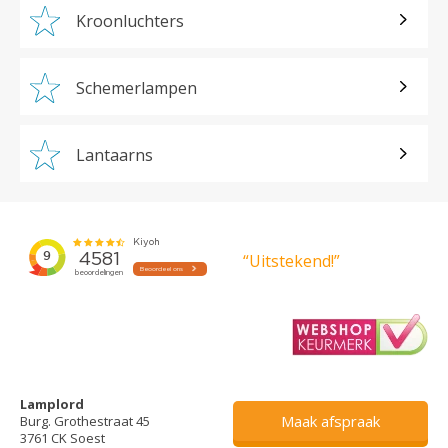
Kroonluchters
Schemerlampen
Lantaarns
“Uitstekend!”
Lamplord
Maak afspraak
Burg. Grothestraat 45
3761 CK Soest