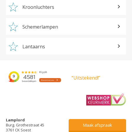
Kroonluchters
Schemerlampen
Lantaarns
“Uitstekend!”
Lamplord
Maak afspraak
Burg. Grothestraat 45
3761 CK Soest