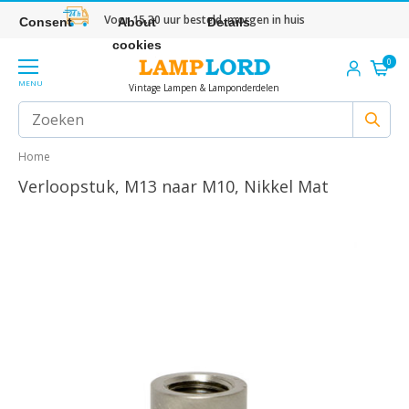
Voor 15.30 uur besteld, morgen in huis
Consent
About
Details
cookies
0
MENU
Vintage Lampen & Lamponderdelen
Home
Verloopstuk, M13 naar M10, Nikkel Mat