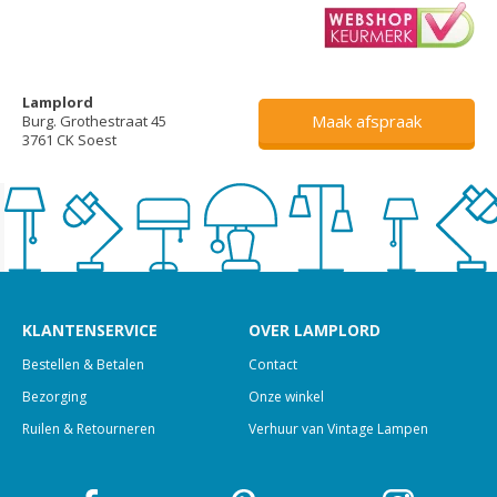
Lamplord
Maak afspraak
Burg. Grothestraat 45
3761 CK Soest
KLANTENSERVICE
OVER LAMPLORD
Bestellen & Betalen
Contact
Bezorging
Onze winkel
Ruilen & Retourneren
Verhuur van Vintage Lampen