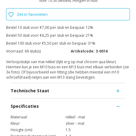
Voor 15.30 besteld, morgen in huis
Zet in favorieten
Bestel 10 stuk voor €7,00 per stuk en bespaar 12%
Bestel 50 stuk voor €6,25 per stuk en bespaar 21%
Bestel 100 stuk voor €5,50 per stuk en bespaar 31%
Voorraad:
69 stuk(s)
Artikelcode:
3-0016
Verloopstukje van mat nikkel (lijkt erg op mat chroom qua kleur).
Hiermee kun je een M10 buis en een M13 buis met elkaar verbinden (zie
3e foto). Of bijvoorbeeld een fitting (die hebben meestal een m10
schroefdraad) netjes aan een M13 stang bevestigen.
Technische Staat
Specificaties
Materiaal:
nikkel - mat
Kleur:
zilver - mat
Hoogte (cm):
1.5