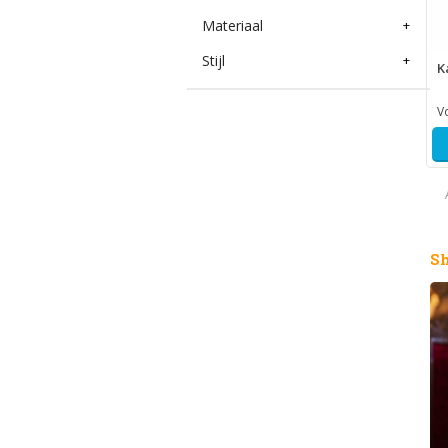
Materiaal
+
Stijl
+
K
V
S