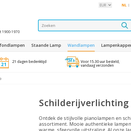
NL
it 1900-1970
afondlampen
Staande Lamp
Wandlampen
Lampenkappe
21 dagen bedenktijd
Voor 15.30 uur besteld,
vandaag verzonden
p
Schilderijverlichtin
Ontdek de stijlvolle pianolampen en sch
assortiment. Mooie authentieke lampen
warme, sfeervolle uitstraling. Al onze l