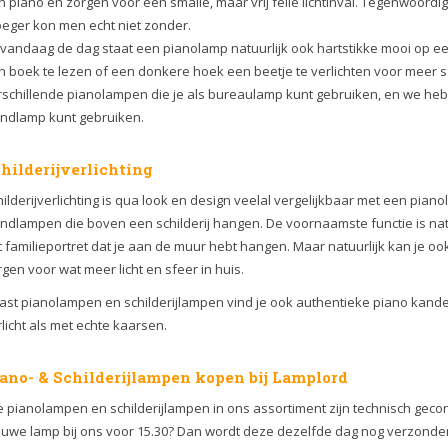
 piano en zorgen voor een smalle, maar vrij felle lichtinval. Tegenwoord
oeger kon men echt niet zonder.
 vandaag de dag staat een pianolamp natuurlijk ook hartstikke mooi op een
 boek te lezen of een donkere hoek een beetje te verlichten voor meer sfe
rschillende pianolampen die je als bureaulamp kunt gebruiken, en we hebb
ndlamp kunt gebruiken.
hilderijverlichting
ilderijverlichting is qua look en design veelal vergelijkbaar met een pianola
dlampen die boven een schilderij hangen. De voornaamste functie is natuur
t familieportret dat je aan de muur hebt hangen. Maar natuurlijk kan je 
gen voor wat meer licht en sfeer in huis.
ast pianolampen en schilderijlampen vind je ook authentieke piano kandel
licht als met echte kaarsen.
ano- & Schilderijlampen kopen bij Lamplord
e pianolampen en schilderijlampen in ons assortiment zijn technisch gecontr
euwe lamp bij ons voor 15.30? Dan wordt deze dezelfde dag nog verzonde