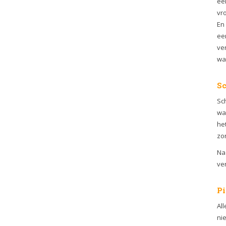
een
vr
En
een
ve
wa
Sc
Sch
wan
he
zor
Na
ver
Pi
All
ni