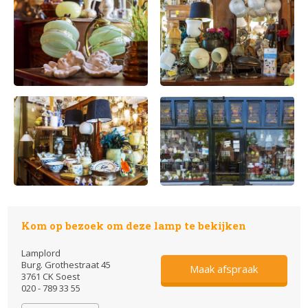
Kom op bezoek om deze lamp te bekijken
Lamplord
Burg. Grothestraat 45
Maak afspraak
3761 CK Soest
020 - 789 33 55