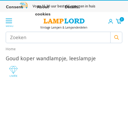
Voor 15.30 uur besteld, morgen in huis
Consent
About
Details
cookies
0
MENU
Vintage Lampen & Lamponderdelen
Home
Goud koper wandlampje, leeslampje