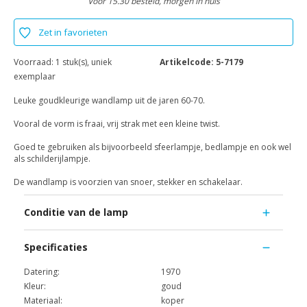
Voor 15.30 besteld, morgen in huis
Zet in favorieten
Voorraad:
1 stuk(s), uniek
Artikelcode:
5-7179
exemplaar
Leuke goudkleurige wandlamp uit de jaren 60-70.
Vooral de vorm is fraai, vrij strak met een kleine twist.
Goed te gebruiken als bijvoorbeeld sfeerlampje, bedlampje en ook wel
als schilderijlampje.
De wandlamp is voorzien van snoer, stekker en schakelaar.
Conditie van de lamp
Specificaties
Datering:
1970
Kleur:
goud
Materiaal:
koper