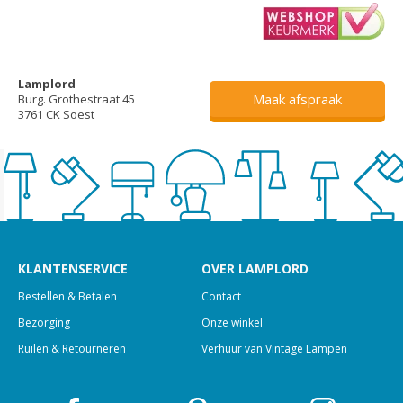
Lamplord
Maak afspraak
Burg. Grothestraat 45
3761 CK Soest
KLANTENSERVICE
OVER LAMPLORD
Bestellen & Betalen
Contact
Bezorging
Onze winkel
Ruilen & Retourneren
Verhuur van Vintage Lampen