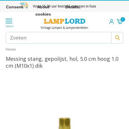
Voor 15.30 uur besteld, morgen in huis
Consent
About
Details
cookies
0
MENU
Vintage Lampen & Lamponderdelen
Home
Messing stang, gepolijst, hol, 5.0 cm hoog 1.0
cm (M10x1) dik