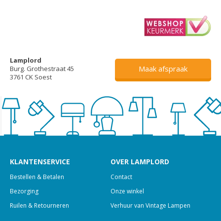
Lamplord
Maak afspraak
Burg. Grothestraat 45
3761 CK Soest
KLANTENSERVICE
OVER LAMPLORD
Bestellen & Betalen
Contact
Bezorging
Onze winkel
Ruilen & Retourneren
Verhuur van Vintage Lampen