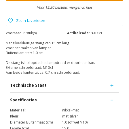
Voor 15.30 besteld, morgen in huis
Zet in favorieten
Voorraad:
6 stuk(s)
Artikelcode:
3-0321
Mat zilverkleurige stang van 15 cm lang.
Voor het maken van lampen.
Buitendiameter: 1.0 cm.
De stang is hol opdat het lampdraad er doorheen kan.
Externe schroefdraad: M10x1
Aan beide kanten zit ca. 0.7 cm schroefdraad.
Technische Staat
Specificaties
Materiaal:
nikkel-mat
Kleur:
mat zilver
Diameter Buitenmaat (cm):
1.0 (of wel M10)
Lengte (cm):
15.0