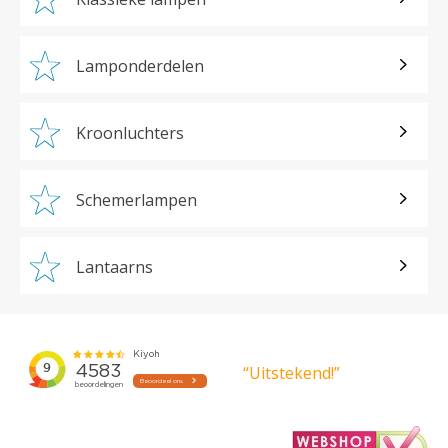
Lamponderdelen
Kroonluchters
Schemerlampen
Lantaarns
“Uitstekend!”