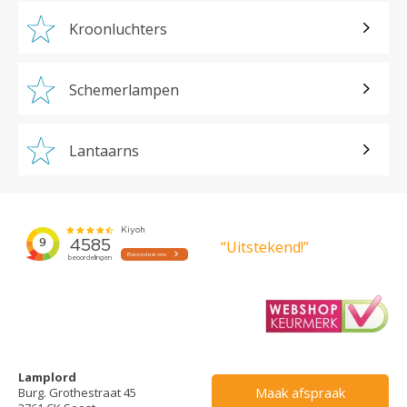
Kroonluchters
Schemerlampen
Lantaarns
“Uitstekend!”
Lamplord
Maak afspraak
Burg. Grothestraat 45