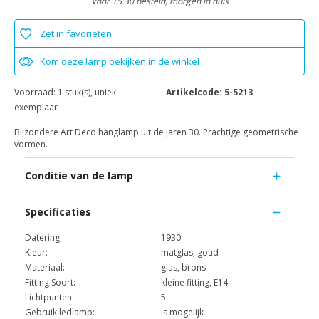
Voor 15.30 besteld, morgen in huis
Zet in favorieten
Kom deze lamp bekijken in de winkel
Voorraad:
1 stuk(s), uniek
Artikelcode:
5-5213
exemplaar
Bijzondere Art Deco hanglamp uit de jaren 30. Prachtige geometrische
vormen.
Conditie van de lamp
Specificaties
Datering:
1930
Kleur:
matglas, goud
Materiaal:
glas, brons
Fitting Soort:
kleine fitting, E14
Lichtpunten:
5
Gebruik ledlamp:
is mogelijk