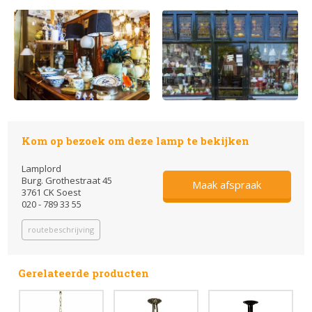
Kom op bezoek om deze lamp te bekijken
Lamplord
Burg. Grothestraat 45
Maak afspraak
3761 CK Soest
020 - 789 33 55
routebeschrijving
Gerelateerde producten