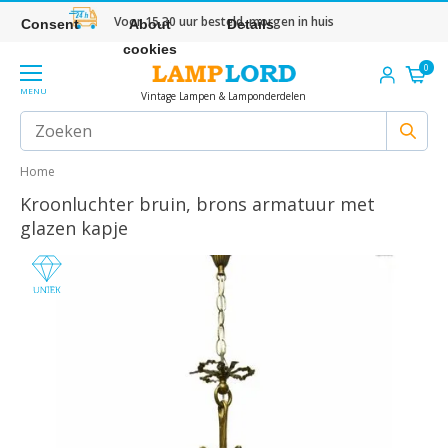
Voor 15.30 uur besteld, morgen in huis
Consent
About
Details
cookies
0
MENU
Vintage Lampen & Lamponderdelen
Home
Kroonluchter bruin, brons armatuur met
glazen kapje