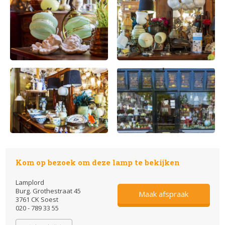
Kom op bezoek om deze lamp te bekijken
Lamplord
Burg. Grothestraat 45
Maak afspraak
3761 CK Soest
020 - 789 33 55