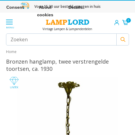
Voor 15.30 uur besteld, morgen in huis
Consent
About
Details
cookies
0
MENU
Vintage Lampen & Lamponderdelen
Home
Bronzen hanglamp, twee verstrengelde
toortsen, ca. 1930