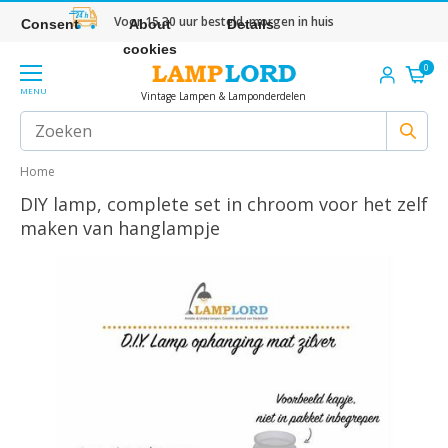
Voor 15.30 uur besteld, morgen in huis
Consent
About
Details
cookies
0
MENU
Vintage Lampen & Lamponderdelen
Home
DIY lamp, complete set in chroom voor het zelf
maken van hanglampje