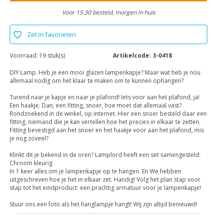
Voor 15.30 besteld, morgen in huis
Zet in favorieten
Voorraad:
19 stuk(s)
Artikelcode:
3-0418
DIY Lamp. Heb je een mooi glazen lampenkapje? Maar wat heb je nou
allemaal nodig om het klaar te maken om te kunnen ophangen?
Turend naar je kapje en naar je plafond! Iets voor aan het plafond, ja!
Een haakje. Dan, een fitting, snoer, hoe moet dat allemaal vast?
Rondzoekend in de winkel, op internet. Hier een snoer besteld daar een
fitting, niemand die je kan vertellen hoe het precies in elkaar te zetten.
Fitting bevestigd aan het snoer en het haakje voor aan het plafond, mis
je nog zoveel?
Klinkt dit je bekend in de oren? Lamplord heeft een set samengesteld:
Chroom kleurig.
In 1 keer alles om je lampenkapje op te hangen. En We hebben
uitgeschreven hoe je het in elkaar zet. Handig! Volg het plan stap voor
stap tot het eindproduct: een prachtig armatuur voor je lampenkapje!
Stuur ons een foto als het hanglampje hangt! Wij zijn altijd benieuwd!