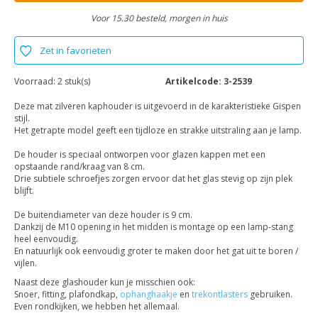
Voor 15.30 besteld, morgen in huis
Zet in favorieten
Voorraad:
2 stuk(s)
Artikelcode:
3-2539
Deze mat zilveren kaphouder is uitgevoerd in de karakteristieke Gispen
stijl.
Het getrapte model geeft een tijdloze en strakke uitstraling aan je lamp.
De houder is speciaal ontworpen voor glazen kappen met een
opstaande rand/kraag van 8 cm.
Drie subtiele schroefjes zorgen ervoor dat het glas stevig op zijn plek
blijft.
De buitendiameter van deze houder is 9 cm.
Dankzij de M10 opening in het midden is montage op een lamp-stang
heel eenvoudig.
En natuurlijk ook eenvoudig groter te maken door het gat uit te boren /
vijlen.
Naast deze glashouder kun je misschien ook:
Snoer, fitting, plafondkap,
ophanghaakje
en
trekontlasters
gebruiken.
Even rondkijken, we hebben het allemaal.