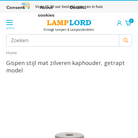
Voor 15.30 uur besteld, morgen in huis
Consent
About
Details
cookies
0
MENU
Vintage Lampen & Lamponderdelen
Home
Gispen stijl mat zilveren kaphouder, getrapt
model