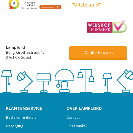
“Uitstekend!”
Lamplord
Maak afspraak
Burg. Grothestraat 45
3761 CK Soest
KLANTENSERVICE
OVER LAMPLORD
Bestellen & Betalen
Contact
Bezorging
Onze winkel