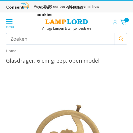
Voor 15.30 uur besteld, morgen in huis
Consent
About
Details
cookies
0
MENU
Vintage Lampen & Lamponderdelen
Home
Glasdrager, 6 cm greep, open model