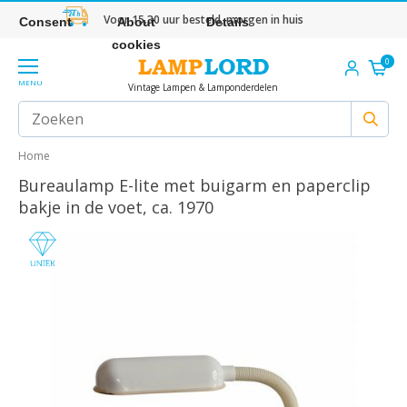
Voor 15.30 uur besteld, morgen in huis
Consent
About
Details
cookies
0
MENU
Vintage Lampen & Lamponderdelen
Home
Bureaulamp E-lite met buigarm en paperclip
bakje in de voet, ca. 1970