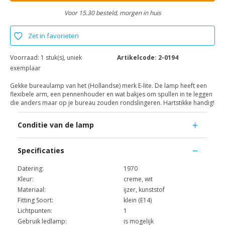
Voor 15.30 besteld, morgen in huis
Zet in favorieten
Voorraad:
1 stuk(s), uniek
Artikelcode:
2-0194
exemplaar
Gekke bureaulamp van het (Hollandse) merk E-lite. De lamp heeft een
flexibele arm, een pennenhouder en wat bakjes om spullen in te leggen
die anders maar op je bureau zouden rondslingeren. Hartstikke handig!
Conditie van de lamp
Specificaties
Datering:
1970
Kleur:
creme, wit
Materiaal:
ijzer, kunststof
Fitting Soort:
klein (E14)
Lichtpunten:
1
Gebruik ledlamp:
is mogelijk