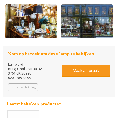
Kom op bezoek om deze lamp te bekijken
Lamplord
Burg. Grothestraat 45
Maak afspraak
3761 CK Soest
020 - 789 33 55
routebeschrijving
Laatst bekeken producten