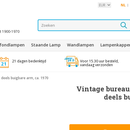
NL
it 1900-1970
afondlampen
Staande Lamp
Wandlampen
Lampenkappe
21 dagen bedenktijd
Voor 15.30 uur besteld,
vandaag verzonden
t deels buigbare arm, ca. 1970
Vintage bureaul
deels b