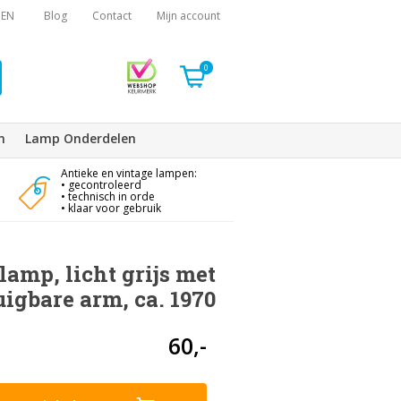
EN
Blog
Contact
Mijn account
0
n
Lamp Onderdelen
Antieke en vintage lampen:
• gecontroleerd
• technisch in orde
• klaar voor gebruik
amp, licht grijs met
uigbare arm, ca. 1970
60,-