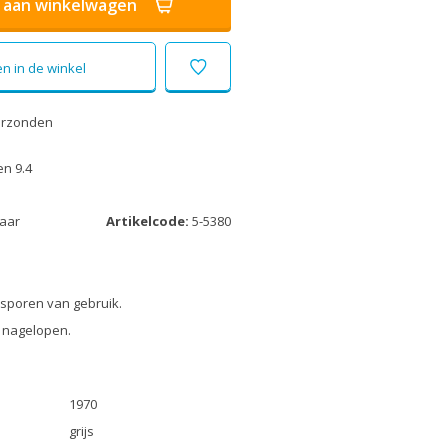
aan winkelwagen
n in de winkel
erzonden
n 9.4
laar
Artikelcode:
5-5380
 sporen van gebruik.
 nagelopen.
1970
grijs