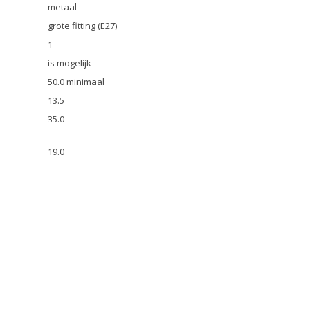
metaal
grote fitting (E27)
1
is mogelijk
50.0 minimaal
13.5
35.0
19.0