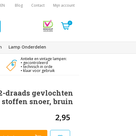
EN
Blog
Contact
Mijn account
0
n
Lamp Onderdelen
Antieke en vintage lampen:
• gecontroleerd
• technisch in orde
• klaar voor gebruik
2-draads gevlochten
stoffen snoer, bruin
2,95