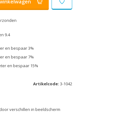
winkelwagen
erzonden
n 9.4
eter en bespaar 3%
eter en bespaar 7%
meter en bespaar 15%
Artikelcode:
3-1042
 door verschillen in beeldscherm