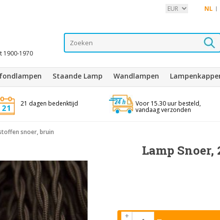
NL
it 1900-1970
afondlampen
Staande Lamp
Wandlampen
Lampenkappe
21 dagen bedenktijd
Voor 15.30 uur besteld,
vandaag verzonden
toffen snoer, bruin
Lamp Snoer, 
+