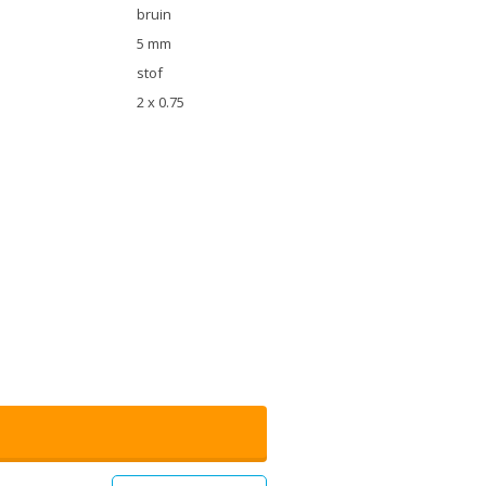
bruin
5 mm
stof
2 x 0.75