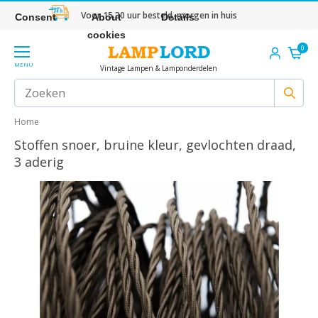
Voor 15.30 uur besteld, morgen in huis
Consent
About
Details
cookies
0
MENU
Vintage Lampen & Lamponderdelen
Home
Stoffen snoer, bruine kleur, gevlochten draad,
3 aderig