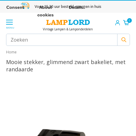
Voor 15.30 uur besteld, morgen in huis
Consent
About
Details
cookies
0
MENU
Vintage Lampen & Lamponderdelen
Home
Mooie stekker, glimmend zwart bakeliet, met
randaarde