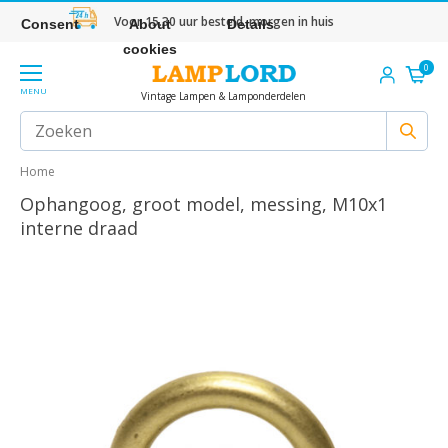
Voor 15.30 uur besteld, morgen in huis
Consent
About
Details
cookies
0
MENU
Vintage Lampen & Lamponderdelen
Home
Ophangoog, groot model, messing, M10x1
interne draad