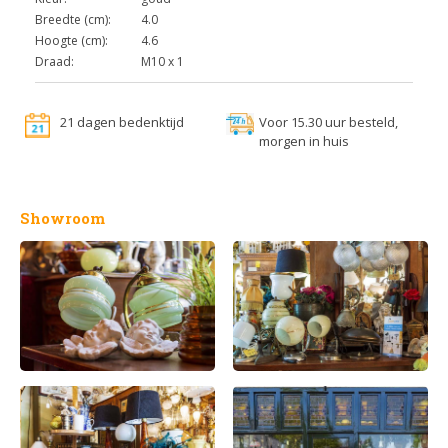
Breedte (cm):
4.0
Hoogte (cm):
4.6
Draad:
M10 x 1
21 dagen bedenktijd
Voor 15.30 uur besteld,
morgen in huis
Showroom