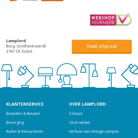
Lamplord
Maak afspraak
Burg. Grothestraat 45
3761 CK Soest
KLANTENSERVICE
OVER LAMPLORD
Bestellen & Betalen
Contact
Bezorging
Onze winkel
Ruilen & Retourneren
Verhuur van Vintage Lampen