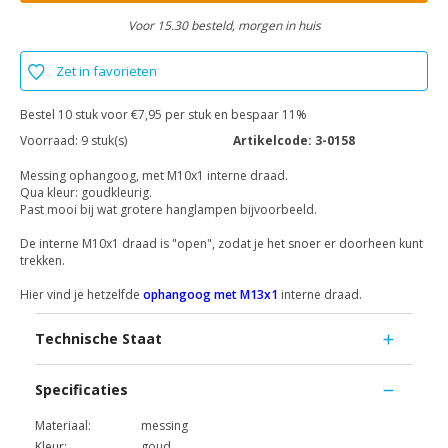
Voor 15.30 besteld, morgen in huis
Zet in favorieten
Bestel 10 stuk voor €7,95 per stuk en bespaar 11%
Voorraad:
9 stuk(s)
Artikelcode:
3-0158
Messing ophangoog, met M10x1 interne draad.
Qua kleur: goudkleurig.
Past mooi bij wat grotere hanglampen bijvoorbeeld.
De interne M10x1 draad is "open", zodat je het snoer er doorheen kunt
trekken.
Hier vind je hetzelfde
ophangoog met M13x1
interne draad.
Technische Staat
Specificaties
Materiaal:
messing
Kleur:
goud