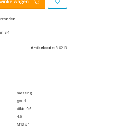
winkelwagen
erzonden
n 9.4
Artikelcode:
3-0213
messing
goud
dikte 0.6
4.6
M13 x 1