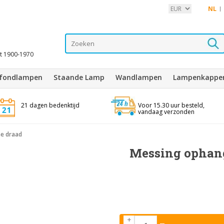
NL
it 1900-1970
afondlampen
Staande Lamp
Wandlampen
Lampenkappe
21 dagen bedenktijd
Voor 15.30 uur besteld,
vandaag verzonden
e draad
Messing ophang
+