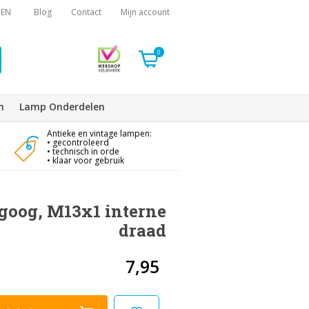
EN
Blog
Contact
Mijn account
0
n
Lamp Onderdelen
Antieke en vintage lampen:
• gecontroleerd
• technisch in orde
• klaar voor gebruik
oog, M13x1 interne
draad
7,95