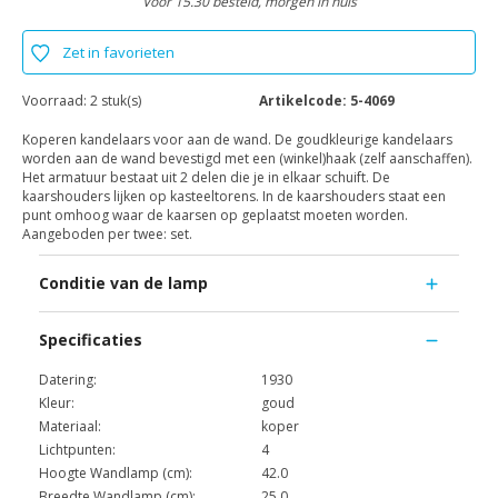
Voor 15.30 besteld, morgen in huis
Zet in favorieten
Voorraad:
2 stuk(s)
Artikelcode:
5-4069
Koperen kandelaars voor aan de wand. De goudkleurige kandelaars
worden aan de wand bevestigd met een (winkel)haak (zelf aanschaffen).
Het armatuur bestaat uit 2 delen die je in elkaar schuift. De
kaarshouders lijken op kasteeltorens. In de kaarshouders staat een
punt omhoog waar de kaarsen op geplaatst moeten worden.
Aangeboden per twee: set.
Conditie van de lamp
Specificaties
Datering:
1930
Kleur:
goud
Materiaal:
koper
Lichtpunten:
4
Hoogte Wandlamp (cm):
42.0
Breedte Wandlamp (cm):
25.0