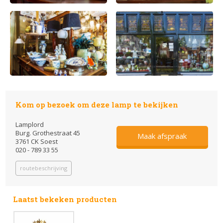
Kom op bezoek om deze lamp te bekijken
Lamplord
Burg. Grothestraat 45
Maak afspraak
3761 CK Soest
020 - 789 33 55
routebeschrijving
Laatst bekeken producten