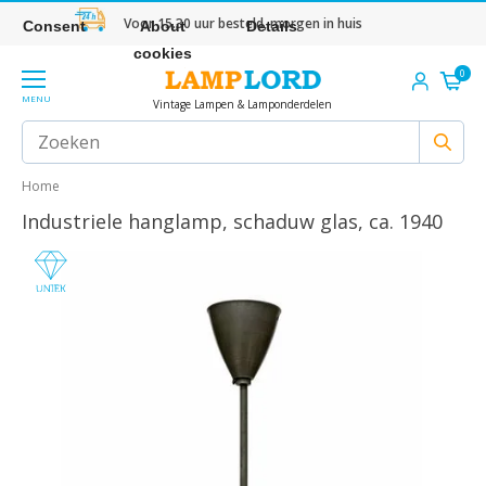
Voor 15.30 uur besteld, morgen in huis
Consent
About
Details
cookies
0
MENU
Vintage Lampen & Lamponderdelen
Home
Industriele hanglamp, schaduw glas, ca. 1940