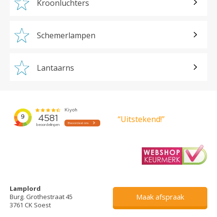
Kroonluchters
Schemerlampen
Lantaarns
“Uitstekend!”
Lamplord
Maak afspraak
Burg. Grothestraat 45
3761 CK Soest