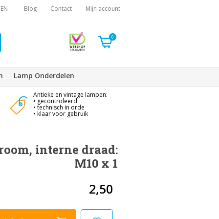
EN
Blog
Contact
Mijn account
0
n
Lamp Onderdelen
Antieke en vintage lampen:
• gecontroleerd
• technisch in orde
• klaar voor gebruik
room, interne draad:
M10 x 1
2,50