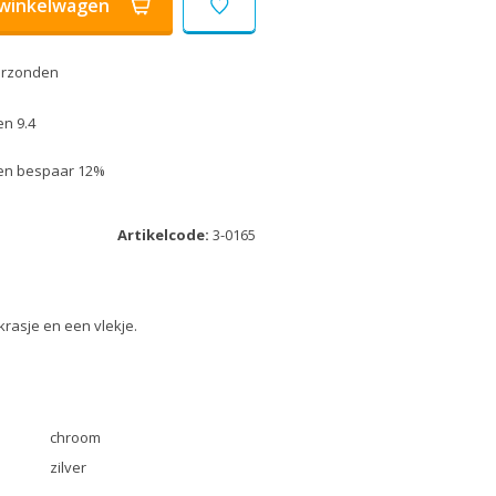
winkelwagen
erzonden
n 9.4
k en bespaar 12%
Artikelcode:
3-0165
krasje en een vlekje.
chroom
zilver