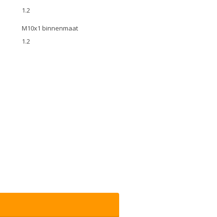
1.2
M10x1 binnenmaat
1.2