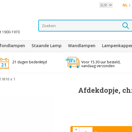
NL
it 1900-1970
afondlampen
Staande Lamp
Wandlampen
Lampenkappe
21 dagen bedenktijd
Voor 15.30 uur besteld,
vandaag verzonden
: M10 x 1
Afdekdopje, ch
+